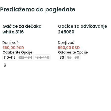
Predlažemo da pogledate
Gaćice za dečaka
Gaćice za odvikavanje
white 3116
245080
Donji veš
Donji veš
350,00
RSD
590,00
RSD
Odaberite Opcije
Odaberite Opcije
110-116
122-134
134-140
80
92
98