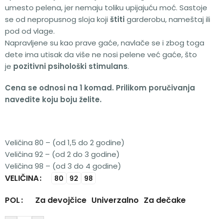
umesto pelena, jer nemaju toliku upijajuću moć. Sastoje
se od nepropusnog sloja koji
štiti
garderobu, nameštaj ili
pod od vlage.
Napravljene su kao prave gaće, navlače se i zbog toga
dete ima utisak da više ne nosi pelene već gaće, što
je
pozitivni psihološki stimulans
.
Cena se odnosi na 1 komad. Prilikom poručivanja
navedite koju boju želite.
Veličina 80 – (od 1,5 do 2 godine)
Veličina 92 – (od 2 do 3 godine)
Veličina 98 – (od 3 do 4 godine)
VELIČINA
Alternative:
80
92
98
Za devojčice
Univerzalno
Za dečake
POL