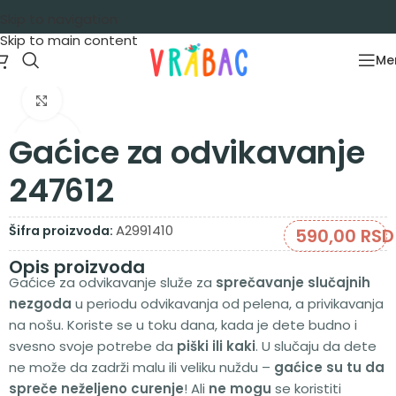
Skip to navigation
Skip to main content
Me
Početna
/
Garderoba
/
Donji veš
Zumiraj sliku
Gaćice za odvikavanje
247612
A2991410
Šifra proizvoda:
590,00
RSD
Opis proizvoda
Gaćice za odvikavanje služe za
sprečavanje slučajnih
nezgoda
u periodu odvikavanja od pelena, a privikavanja
na nošu. Koriste se u toku dana, kada je dete budno i
svesno svoje potrebe da
piški ili kaki
. U slučaju da dete
ne može da zadrži malu ili veliku nuždu –
gaćice su tu da
spreče neželjeno curenje
! Ali
ne mogu
se koristiti