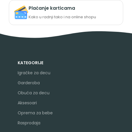
Plaćanje karticama
Kako u radnji tako i na online shopu
KATEGORIJE
Igračke za decu
Garderoba
Obuća za decu
Aksesoari
Oprema za bebe
Rasprodaja