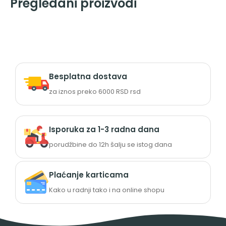
Pregledani proizvodi
Besplatna dostava
za iznos preko 6000 RSD rsd
Isporuka za 1-3 radna dana
porudžbine do 12h šalju se istog dana
Plaćanje karticama
Kako u radnji tako i na online shopu