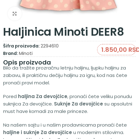
Zumiraj sliku
Haljinica Minoti DEER8
2294610
Šifra proizvoda:
1.850,00
RS
Minoti
Brand:
Opis proizvoda
Bilo da tražite prozračnu letnju haljinu, ljupku haljinu za
zabavu, ili praktičnu dečiju haljinu za igru, kod nas ćete
pronaći pravi model.
Pored
haljina Za devojčice
, pronaći ćete veliku ponudu
suknjica Za devojčice.
Suknje Za devojčice
su apsolutni
must have komadi za male princeze.
Na našem sajtu i u našim prodavnicama pronaći čete
haljine i suknje Za devojčice
u modernim stilovima.