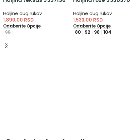
Haljina teksas 3537190
Haljina roze 3538376
Haljine dug rukav
Haljine dug rukav
1.890,00
RSD
1.533,00
RSD
Odaberite Opcije
Odaberite Opcije
98
80
92
98
104