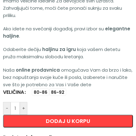
Imamo veličine idealne Za devojčice svih uzrasta.
Zahvaljujući tome, moći ćete pronaći suknju za svaku
priliku.
Ako idete na svečaniji događaj, pravi izbor su
elegantne
haljine
.
Odaberite dečiju
haljinu za igru
koja vašem detetu
pruža maksimalnu slobodu kretanja.
Naša
online prodavnica
omogućava Vam da brzo i lako,
bez napuštanja svoje kuće ili posla, izaberete i naručite
sve što je potrebno za Vas i Vaše dete
VELIČINA
Alternative:
80-86
86-92
-
+
DODAJ U KORPU