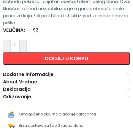
slobodu pokreta i prijatan osećaj tokom celog dana. Ovaj
klasičan komad nezaobilazan je u garderobi vaše male
princeze koja želi praktičan i stilski izgled za svakodnevne
prilike.
VELIČINA
Alternative:
92
-
+
DODAJ U KORPU
Dodatne informacije
About Vrabac
Deklaracija
Održavanje
Omogućeno sigurno plaćanje karticama
Brza dostava za 1 do 3 radna dana