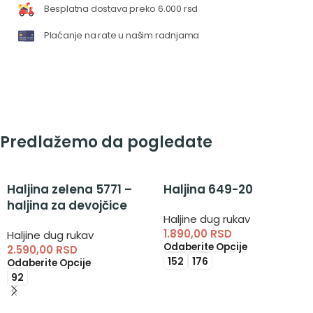
Besplatna dostava preko 6.000 rsd
Plaćanje na rate u našim radnjama
Predlažemo da pogledate
Haljina zelena 5771 –
Haljina 649-20
haljina za devojčice
Haljine dug rukav
1.890,00
RSD
Haljine dug rukav
Odaberite Opcije
2.590,00
RSD
152
176
Odaberite Opcije
92