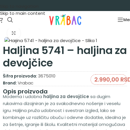
Skip to navigation
Skip to main content
Me
Početna
/
Garderoba
/
Haljine
/
Haljine dug rukav
Zumiraj sliku
Haljina 5741 – haljina za
devojčice
3675010
Šifra proizvoda:
2.990,00
RS
Vrabac
Brand:
Opis proizvoda
Moderna i udobna
haljina za devojčice
sa dugim
rukavima dizajniran je za svakodnevno nošenje i veselu
igru. Haljina pruža udobnost i svestran izgled, lako se
kombinuje uz različitu obuću i odevne dodatke, idealna je
za šetnje, igranje ili školu. Kvalitetni materijal omogućava