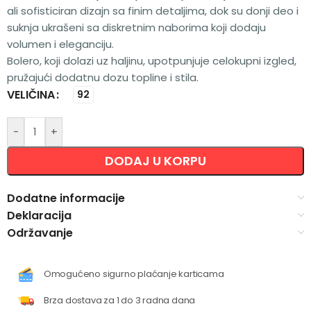
ali sofisticiran dizajn sa finim detaljima, dok su donji deo i
suknja ukrašeni sa diskretnim naborima koji dodaju
volumen i eleganciju.
Bolero, koji dolazi uz haljinu, upotpunjuje celokupni izgled,
pružajući dodatnu dozu topline i stila.
VELIČINA
Alternative:
92
-
+
DODAJ U KORPU
Dodatne informacije
Deklaracija
Održavanje
Omogućeno sigurno plaćanje karticama
Brza dostava za 1 do 3 radna dana