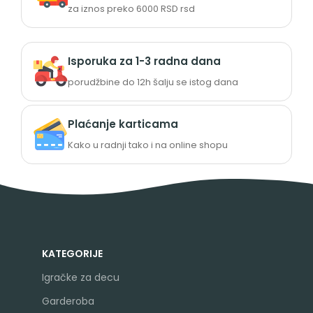
za iznos preko 6000 RSD rsd
Isporuka za 1-3 radna dana
porudžbine do 12h šalju se istog dana
Plaćanje karticama
Kako u radnji tako i na online shopu
KATEGORIJE
Igračke za decu
Garderoba