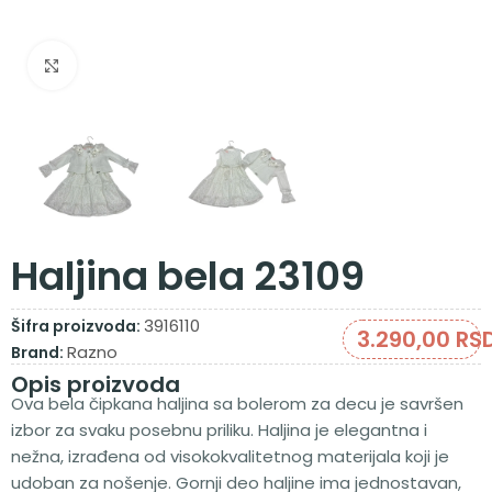
Zumiraj sliku
Haljina bela 23109
3916110
Šifra proizvoda:
3.290,00
RS
Razno
Brand:
Opis proizvoda
Ova bela čipkana haljina sa bolerom za decu je savršen
izbor za svaku posebnu priliku. Haljina je elegantna i
nežna, izrađena od visokokvalitetnog materijala koji je
udoban za nošenje. Gornji deo haljine ima jednostavan,