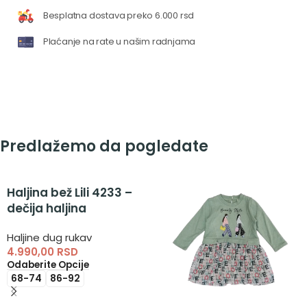
Besplatna dostava preko 6.000 rsd
Plaćanje na rate u našim radnjama
Predlažemo da pogledate
Haljina bež Lili 4233 –
dečija haljina
Haljine dug rukav
4.990,00
RSD
Odaberite Opcije
68-74
86-92