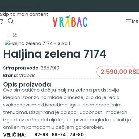
Skip to navigation
Skip to main content
Me
Početna
/
Garderoba
/
Haljine
/
Haljine dug rukav
Zumiraj sliku
Haljina zelena 7174
3657910
Šifra proizvoda:
2.590,00
RS
Vrabac
Brand:
Opis proizvoda
Ova simpatična
dečija haljina zelena
predstavlja
idealan izbor za najmlađe princeze, bilo da je reč o
svakodnevnim aktivnostima, igri ili lepim porodičnim
trenucima. Dizajnirana je da spoji udobnost i moderan
izgled, uz nežne detalje koji će privući poglede i učiniti je
omiljenim komadom u dečijem garderoberu.
VELIČINA
Alternative:
62-68
68-74
74-80