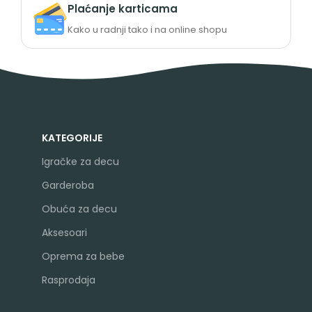
Plaćanje karticama
Kako u radnji tako i na online shopu
KATEGORIJE
Igračke za decu
Garderoba
Obuća za decu
Aksesoari
Oprema za bebe
Rasprodaja