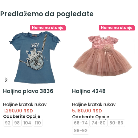
Predlažemo da pogledate
Nema na stanju
Nema na stanju
Haljina plava 3836
Haljina 4248
Haljine kratak rukav
Haljine kratak rukav
1.290,00
RSD
5.180,00
RSD
Odaberite Opcije
Odaberite Opcije
92
98
104
110
68-74
74-80
80-86
86-92