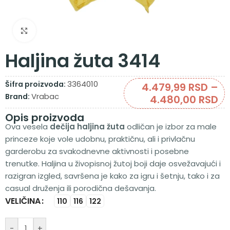
Zumiraj sliku
Haljina žuta 3414
3364010
Šifra proizvoda:
4.479,99
RSD
–
Vrabac
Brand:
4.480,00
RSD
Opis proizvoda
Ova vesela
dečija haljina
žuta
odličan je izbor za male
princeze koje vole udobnu, praktičnu, ali i privlačnu
garderobu za svakodnevne aktivnosti i posebne
trenutke. Haljina u živopisnoj žutoj boji daje osvežavajući i
razigran izgled, savršena je kako za igru i šetnju, tako i za
casual druženja ili porodična dešavanja.
VELIČINA
Alternative:
110
116
122
-
+