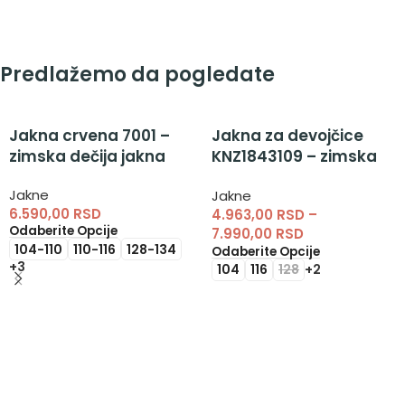
Predlažemo da pogledate
Jakna crvena 7001 –
Jakna za devojčice
zimska dečija jakna
KNZ1843109 – zimska
jakna za decu
Jakne
Jakne
6.590,00
RSD
4.963,00
RSD
–
Odaberite Opcije
7.990,00
RSD
104-110
110-116
128-134
Odaberite Opcije
+3
104
116
128
+2