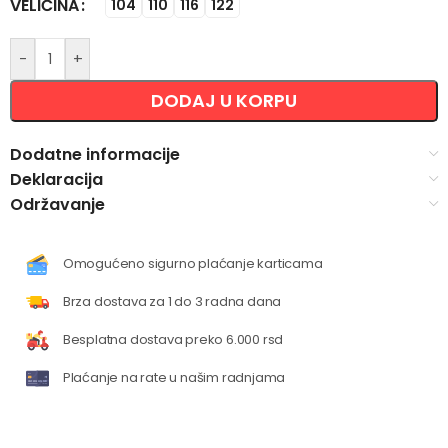
VELIČINA
Alternative:
104
110
116
122
-
+
DODAJ U KORPU
Dodatne informacije
Deklaracija
Održavanje
Omogućeno sigurno plaćanje karticama
Brza dostava za 1 do 3 radna dana
Besplatna dostava preko 6.000 rsd
Plaćanje na rate u našim radnjama