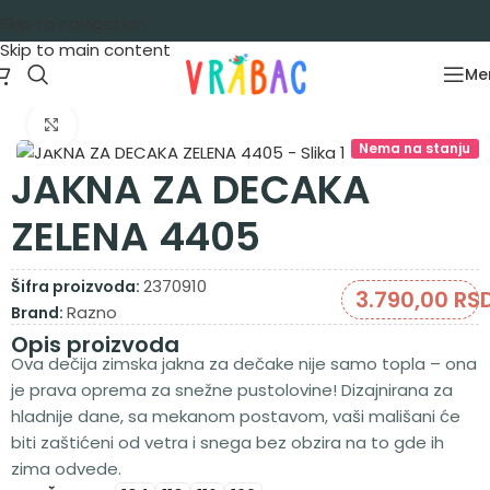
Skip to navigation
Skip to main content
Me
Početna
/
Garderoba
/
Jakne
Zumiraj sliku
Nema na stanju
JAKNA ZA DECAKA
ZELENA 4405
2370910
Šifra proizvoda:
3.790,00
RS
Razno
Brand:
Opis proizvoda
Ova dečija zimska jakna za dečake nije samo topla – ona
je prava oprema za snežne pustolovine! Dizajnirana za
hladnije dane, sa mekanom postavom, vaši mališani će
biti zaštićeni od vetra i snega bez obzira na to gde ih
zima odvede.