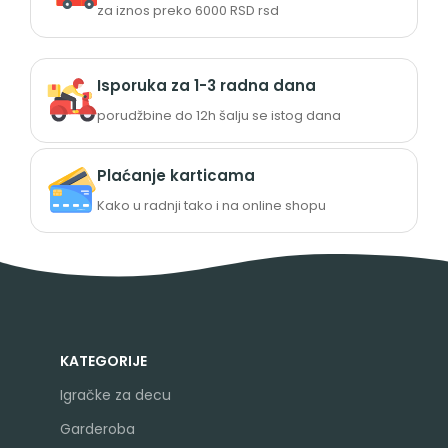
za iznos preko 6000 RSD rsd
Isporuka za 1-3 radna dana
porudžbine do 12h šalju se istog dana
Plaćanje karticama
Kako u radnji tako i na online shopu
KATEGORIJE
Igračke za decu
Garderoba