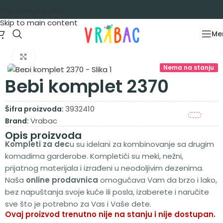
Skip to navigation
Skip to main content
Me
Početna
/
Garderoba
/
Kompleti
/
Kompleti dug rukav
Zumiraj sliku
Nema na stanju
Bebi komplet 2370
3932410
Šifra proizvoda:
Vrabac
Brand:
Opis proizvoda
Kompleti za dec
u su idelani za kombinovanje sa drugim
komadima garderobe. Kompletići su meki, nežni,
prijatnog materijala i izrađeni u neodoljivim dezenima.
Naša
online prodavnica
omogućava Vam da brzo i lako,
bez napuštanja svoje kuće ili posla, izaberete i naručite
sve što je potrebno za Vas i Vaše dete.
Ovaj proizvod trenutno nije na stanju i nije dostupan.
Alternative: