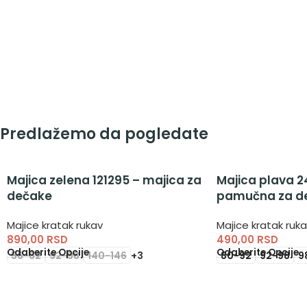
Predlažemo da pogledate
Majica zelena 121295 – majica za
Majica plava 2
dečake
pamučna za d
Majice kratak rukav
Majice kratak ruk
890,00
RSD
490,00
RSD
Odaberite Opcije
Odaberite Opcije
56-62
92-98
140-146
+3
80-92
92-98
9