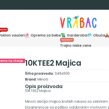
NOVO
Poklon vaučeri
Oprema za bebe
Garderoba
Obuća
ISKORISTI
Trajno niske cene
10KTEE2 Majica
Nema na stanju
3494510
Šifra proizvoda:
Minoti
Brand:
Opis proizvoda
10KTEE2 Majica
Minoti dečija majica kratkih rukava sa zebrinim 
Dizajnirana je sa pažljivo odabranim motivom zebr