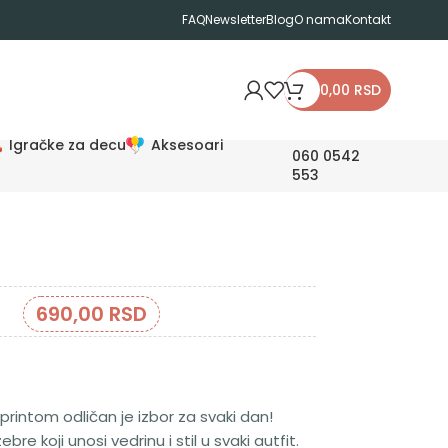
FAQ
Newsletter
Blog
O nama
Kontakt
0,00
RSD
Igračke za decu
Aksesoari
060 0542
553
690,00
RSD
printom odličan je izbor za svaki dan!
e koji unosi vedrinu i stil u svaki autfit.