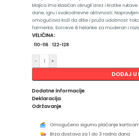
Majica ima klasičan okrugli izrez i kratke rukav
dane, igru i svakodnevne aktivnosti. Napravljena
omogućava koži da diše i pruža udobnost toko
farmerke, šorceve ili helanke za moderan i razi
VELIČINA
Alternative:
110-116
122-128
-
+
DODAJ U
Dodatne informacije
Deklaracija
Održavanje
Omogućeno sigurno plaćanje kartica
Brza dostava za 1 do 3 radna dana