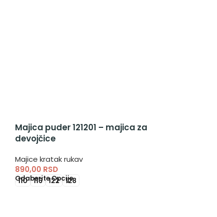
Majica puder 121201 – majica za
devojčice
Majice kratak rukav
890,00
RSD
Odaberite Opcije
110
116
122
128