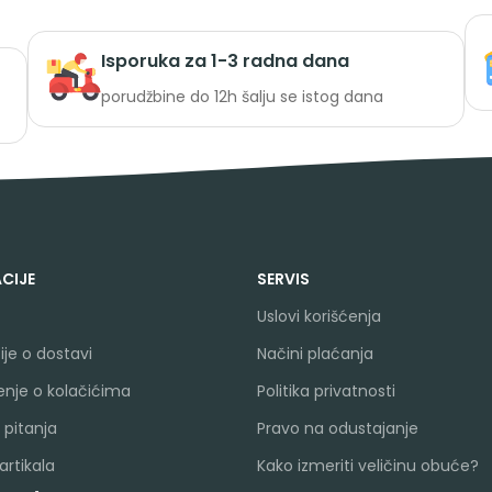
Isporuka za 1-3 radna dana
porudžbine do 12h šalju se istog dana
CIJE
SERVIS
Uslovi korišćenja
je o dostavi
Načini plaćanja
nje o kolačićima
Politika privatnosti
 pitanja
Pravo na odustajanje
rtikala
Kako izmeriti veličinu obuće?