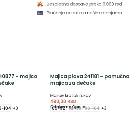
Besplatna dostava preko 6.000 rsd
Plaćanje na rate u našim radnjama
40877 – majica
Majica plava 241181 – pamučna
ečake
majica za dečake
av
Majice kratak rukav
490,00
RSD
Odaberite Opcije
8-104
+3
80-92
92-98
98-104
+3