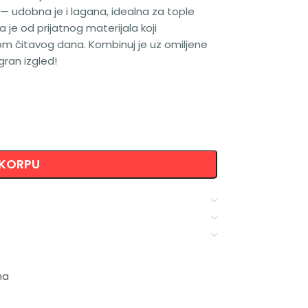
e — udobna je i lagana, idealna za tople
 je od prijatnog materijala koji
m čitavog dana. Kombinuj je uz omiljene
gran izgled!
 KORPU
ma