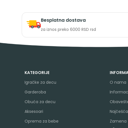
Besplatna dostava
za iznos preko 6000 RSD rsd
KATEGORIJE
INFORMA
Igračke za decu
O nama
Garderoba
Informaci
Obuća za decu
Obavešte
Aksesoari
Najčešća
Oprema za bebe
Zamena a