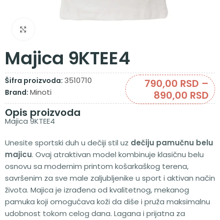
Zumiraj sliku
Majica 9KTEE4
3510710
Šifra proizvoda:
790,00
RSD
–
Minoti
Brand:
890,00
RSD
Opis proizvoda
Majica 9KTEE4
Unesite sportski duh u dečiji stil uz
dečiju pamučnu belu
majicu
. Ovaj atraktivan model kombinuje klasičnu belu
osnovu sa modernim printom košarkaškog terena,
savršenim za sve male zaljubljenike u sport i aktivan način
života. Majica je izrađena od kvalitetnog, mekanog
pamuka koji omogućava koži da diše i pruža maksimalnu
udobnost tokom celog dana. Lagana i prijatna za