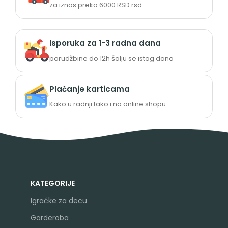
za iznos preko 6000 RSD rsd
Isporuka za 1-3 radna dana
porudžbine do 12h šalju se istog dana
Plaćanje karticama
Kako u radnji tako i na online shopu
KATEGORIJE
Igračke za decu
Garderoba