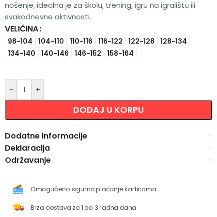
nošenje, idealna je za školu, trening, igru na igralištu ili
svakodnevne aktivnosti.
VELIČINA
Alternative:
98-104
104-110
110-116
116-122
122-128
128-134
134-140
140-146
146-152
158-164
-
+
DODAJ U KORPU
Dodatne informacije
Deklaracija
Održavanje
Omogućeno sigurno plaćanje karticama
Brza dostava za 1 do 3 radna dana