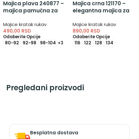
Majica plava 240877 –
Majica crna 121170 –
majica pamučna za
elegantna majica za
dečake
devojčice
Majice kratak rukav
Majice kratak rukav
490,00
RSD
890,00
RSD
Odaberite Opcije
Odaberite Opcije
80-92
92-98
98-104
+3
116
122
128
134
Pregledani proizvodi
Besplatna dostava