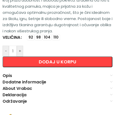
kroj pruža udobnost i slobodu pokreta. Izrađena od 100%
kvalitetnog pamuka, majica je prijatna za kožu i
omogućava optimalnu prozračnost, što je čini idealnom
za školu, igru, šetnje ili slobodno vreme. Postojanost boje i
izdržljiva tkanina garantuju dugotrajnost i očuvanje oblika
i nakon višestrukog pranja.
VELIČINA
Alternative:
92
98
104
110
-
+
DODAJ U KORPU
Opis
Dodatne informacije
About Vrabac
Deklaracija
Održavanje