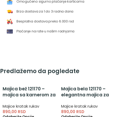
Omogućeno sigurno plaćanje karticama
Brza dostava za 1 do 3 radna dana
Besplatna dostava preko 6.000 rsd
Plaćanje na rate u našim radnjama
Predlažemo da pogledate
Majica bež 121170 –
Majica bela 121170 –
majica sa karnerom za
elegantna majica za
devojčice
devojčice
Majice kratak rukav
Majice kratak rukav
890,00
RSD
890,00
RSD
Odaberite Opcije
Odaberite Opcije