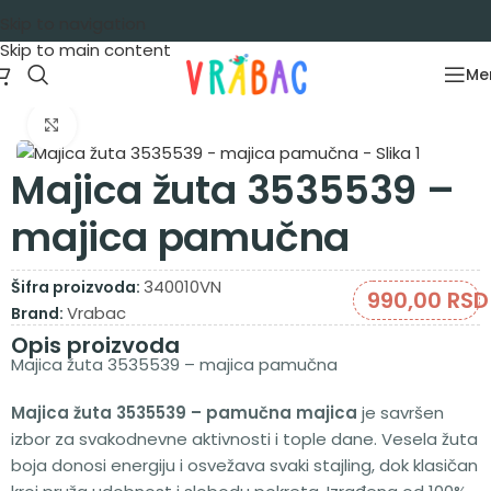
Skip to navigation
Skip to main content
Me
Početna
/
Garderoba
/
Majice
/
Majice kratak rukav
Zumiraj sliku
Majica žuta 3535539 –
majica pamučna
340010VN
Šifra proizvoda:
990,00
RSD
Vrabac
Brand:
Opis proizvoda
Majica žuta 3535539 – majica pamučna
Majica žuta 3535539 – pamučna majica
je savršen
izbor za svakodnevne aktivnosti i tople dane. Vesela žuta
boja donosi energiju i osvežava svaki stajling, dok klasičan