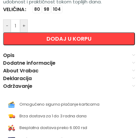
udobnost i praktičnost tokom toplijih dana.
VELIČINA
Alternative:
80
98
104
-
+
DODAJ U KORPU
Opis
Dodatne informacije
About Vrabac
Deklaracija
Održavanje
Omogućeno sigurno plaćanje karticama
Brza dostava za 1 do 3 radna dana
Besplatna dostava preko 6.000 rsd