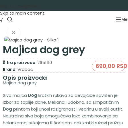
Skip to navigation
Skip to main content
Me
Početna
/
Garderoba
/
Majice
/
Majice kratak rukav
Zumiraj sliku
Majica dog grey
2651110
Šifra proizvoda:
690,00
RSD
Vrabac
Brand:
Opis proizvoda
Majica dog grey
Siva majica
Dog
kratkih rukava za devojčice savršen je
izbor za toplije dane. Mekana i udobna, sa simpatičnim
Dog
printom koji unosi razigranost i vedrinu u svaki outfit.
Neutralna siva boja omogućava lako kombinovanje sa
helankama, suknjama ili šortsom, dok kratki rukavi pružaju