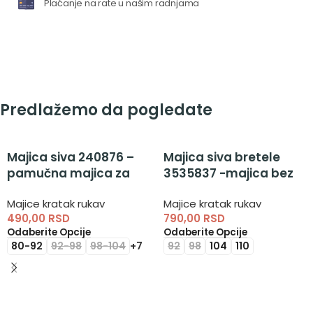
Plaćanje na rate u našim radnjama
Predlažemo da pogledate
Majica siva 240876 –
Majica siva bretele
pamučna majica za
3535837 -majica bez
dečake
rukava za dečake
Majice kratak rukav
Majice kratak rukav
490,00
RSD
790,00
RSD
Odaberite Opcije
Odaberite Opcije
80-92
92-98
98-104
+7
92
98
104
110