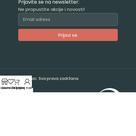
Prijavite se na newsletter:
Ne propustite akcije i novosti!
Prijavi se
Alternative:
© 2025. Vrabac. Sva prava zadržana.
odavnica
Lista želja
Korpa
Moj nalog