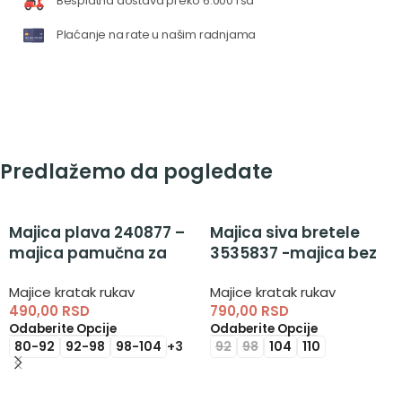
Besplatna dostava preko 6.000 rsd
Plaćanje na rate u našim radnjama
Predlažemo da pogledate
Majica plava 240877 –
Majica siva bretele
majica pamučna za
3535837 -majica bez
dečake
rukava za dečake
Majice kratak rukav
Majice kratak rukav
490,00
RSD
790,00
RSD
Odaberite Opcije
Odaberite Opcije
80-92
92-98
98-104
+3
92
98
104
110