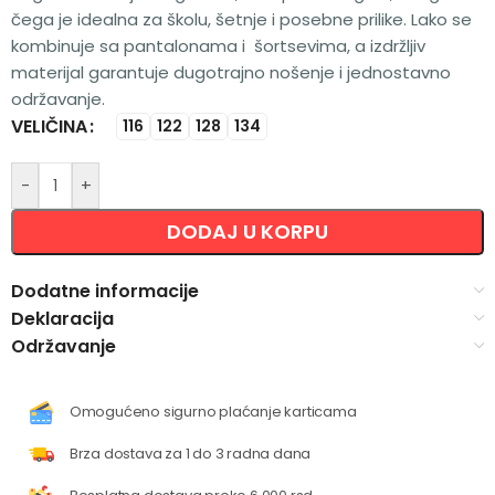
čega je idealna za školu, šetnje i posebne prilike. Lako se
kombinuje sa pantalonama i šortsevima, a izdržljiv
materijal garantuje dugotrajno nošenje i jednostavno
održavanje.
VELIČINA
Alternative:
116
122
128
134
-
+
DODAJ U KORPU
Dodatne informacije
Deklaracija
Održavanje
Omogućeno sigurno plaćanje karticama
Brza dostava za 1 do 3 radna dana