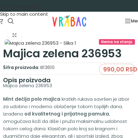
Skip to navigation
Skip to main content
Me
Početna
/
Garderoba
/
Majice
/
Majice kratak rukav
Zumiraj sliku
Nema na stanju
Majica zelena 236953
B13610
Šifra proizvoda:
990,00
RSD
Opis proizvoda
Majica zelena 236953
Mint dečija polo majica
kratkih rukava savršen je izbor
za udobno i moderno oblačenje tokom toplijih dana.
Izrađena
od kvalitetnog i prijatnog pamuka
,
omogućava koži da diše i pruža maksimalnu udobnost
tokom celog dana. Klasičan polo kroj sa kragnom i
dugmićima daje elegantan, ali i sportski izgled, zbog