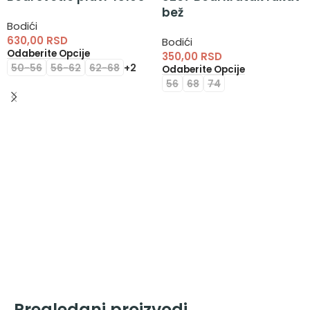
bež
Bodići
630,00
RSD
Bodići
Odaberite Opcije
350,00
RSD
50-56
56-62
62-68
+2
Odaberite Opcije
56
68
74
Pregledani proizvodi