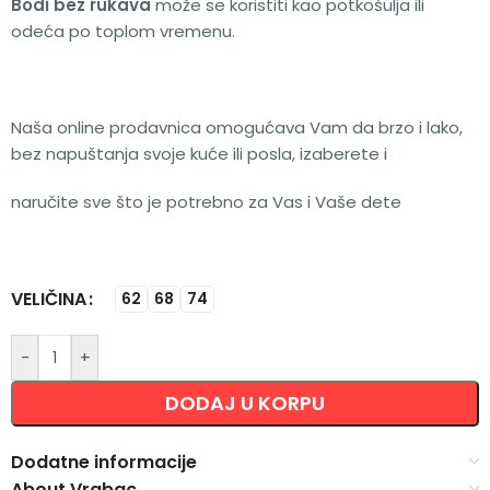
Bodi bez rukava
može se koristiti kao potkošulja ili
odeća po toplom vremenu.
Naša online prodavnica omogućava Vam da brzo i lako,
bez napuštanja svoje kuće ili posla, izaberete i
naručite sve što je potrebno za Vas i Vaše dete
VELIČINA
Alternative:
62
68
74
-
+
DODAJ U KORPU
Dodatne informacije
About Vrabac