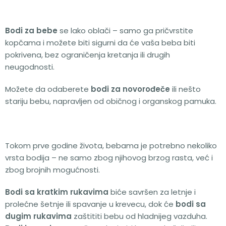
Bodi za bebe
se lako oblači – samo ga pričvrstite
kopčama i možete biti sigurni da će vaša beba biti
pokrivena, bez ograničenja kretanja ili drugih
neugodnosti.
Možete da odaberete
bodi za novorođeče
ili nešto
stariju bebu, napravljen od običnog i organskog pamuka.
Tokom prve godine života, bebama je potrebno nekoliko
vrsta bodija – ne samo zbog njihovog brzog rasta, već i
zbog brojnih mogućnosti.
Bodi sa kratkim rukavima
biće savršen za letnje i
prolećne šetnje ili spavanje u krevecu, dok će
bodi sa
dugim rukavima
zaštititi bebu od hladnijeg vazduha.