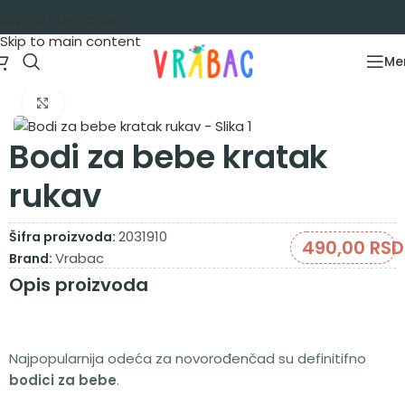
Skip to navigation
Skip to main content
Me
Početna
/
Garderoba
/
Za bebe
/
Bodići
Zumiraj sliku
Bodi za bebe kratak
rukav
2031910
Šifra proizvoda:
490,00
RSD
Vrabac
Brand:
Opis proizvoda
Najpopularnija odeća za novorođenčad su definitifno
bodici za bebe
.