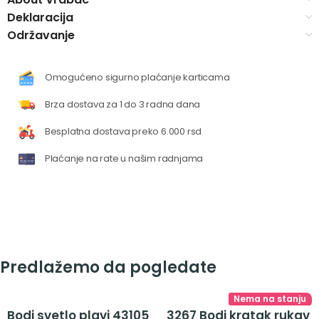
Deklaracija
Održavanje
Omogućeno sigurno plaćanje karticama
Brza dostava za 1 do 3 radna dana
Besplatna dostava preko 6.000 rsd
Plaćanje na rate u našim radnjama
Predlažemo da pogledate
Nema na stanju
Bodi svetlo plavi 43105
3267 Bodi kratak rukav