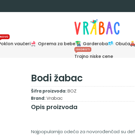
NOVO
Poklon vaučeri
Oprema za bebe
Garderoba
Obuća
ISKORISTI
Trajno niske cene
Bodi žabac
BOZ
Šifra proizvoda:
Vrabac
Brand:
Opis proizvoda
Najpopularnija odeća za novorođenčad su def