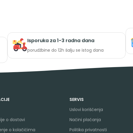
Isporuka za 1-3 radna dana
porudžbine do 12h šalju se istog dana
CIJE
SERVIS
Uslovi korišćenja
je o dostavi
Načini plaćanja
nje o kolačićima
Politika privatnosti