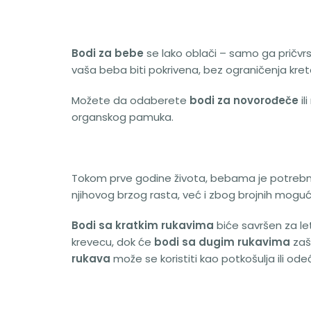
Bodi za bebe
se lako oblači – samo ga pričvrs
vaša beba biti pokrivena, bez ograničenja kreta
Možete da odaberete
bodi za novorođeče
il
organskog pamuka.
Tokom prve godine života, bebama je potrebn
njihovog brzog rasta, već i zbog brojnih moguć
Bodi sa kratkim rukavima
biće savršen za let
krevecu, dok će
bodi sa dugim rukavima
zaš
rukava
može se koristiti kao potkošulja ili od