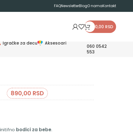
FAQ
Newsletter
Blog
O nama
Kontakt
0,00
RSD
Igračke za decu
Aksesoari
060 0542
553
890,00
RSD
initifno
bodici za bebe
.