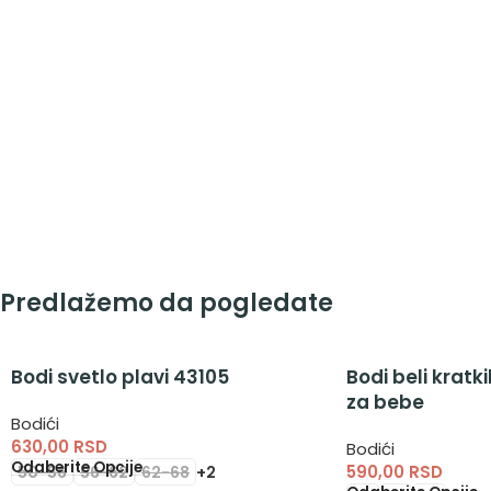
Predlažemo da pogledate
Bodi svetlo plavi 43105
Bodi beli kratk
za bebe
Bodići
630,00
RSD
Bodići
Odaberite Opcije
590,00
RSD
50-56
56-62
62-68
+2