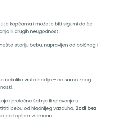
tite kopčama i možete biti sigurni da će
nja ili drugih neugodnosti.
i nešto stariju bebu, napravljen od običnog i
o nekoliko vrsta bodija – ne samo zbog
nosti.
nje i prolećne šetnje ili spavanje u
tititi bebu od hladnijeg vazduha.
Bodi bez
eća po toplom vremenu.