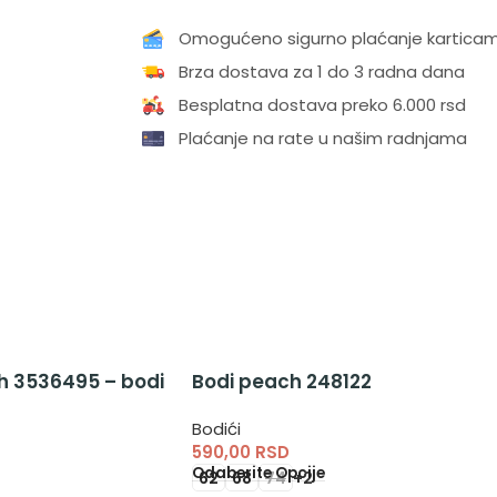
Omogućeno sigurno plaćanje kartica
Brza dostava za 1 do 3 radna dana
Besplatna dostava preko 6.000 rsd
Plaćanje na rate u našim radnjama
ih 3536495 – bodi
Bodi peach 248122
Bodići
590,00
RSD
Odaberite Opcije
62
68
74
+2