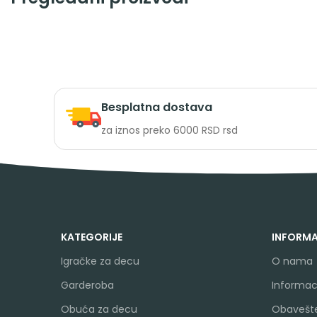
Besplatna dostava
za iznos preko 6000 RSD rsd
KATEGORIJE
INFORMA
Igračke za decu
O nama
Garderoba
Informaci
Obuća za decu
Obavešte