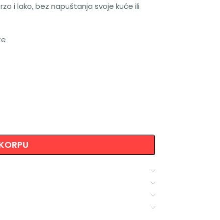
 i lako, bez napuštanja svoje kuće ili
te
 KORPU