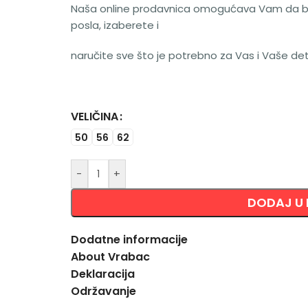
Naša online prodavnica omogućava Vam da brzo
posla, izaberete i
naručite sve što je potrebno za Vas i Vaše de
VELIČINA
Alternative:
50
56
62
-
+
DODAJ U
Dodatne informacije
About Vrabac
Deklaracija
Održavanje