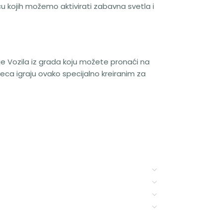
 kojih možemo aktivirati zabavna svetla i
ije Vozila iz grada koju možete pronaći na
a igraju ovako specijalno kreiranim za