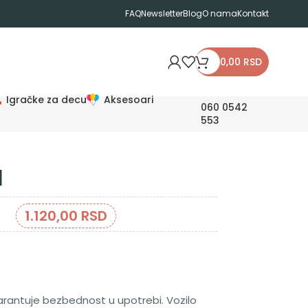
FAQ
Newsletter
Blog
O nama
Kontakt
0,00
RSD
Igračke za decu
Aksesoari
060 0542
553
1
1.120,00
RSD
garantuje bezbednost u upotrebi. Vozilo