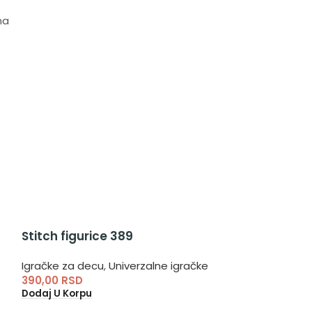
ma
Stitch figurice 389
Bojanka Pod
bojanka
Igračke za decu
,
Univerzalne igračke
390,00
RSD
Igračke za dec
Dodaj U Korpu
150,00
RSD
Pročitajte Još