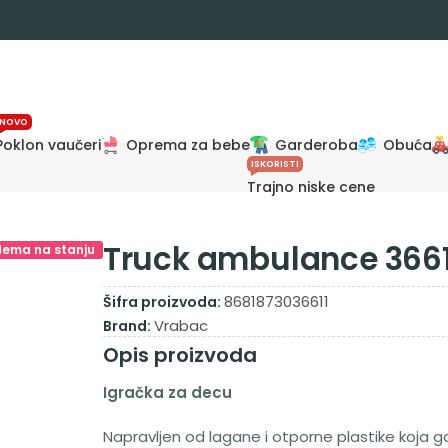
NOVO
Poklon vaučeri
Oprema za bebe
Garderoba
Obuća
ISKORISTI
Trajno niske cene
Truck ambulance 366
Nema na stanju
8681873036611
Šifra proizvoda:
Vrabac
Brand:
Opis proizvoda
Igračka za decu
Napravljen od lagane i otporne plastike koja 