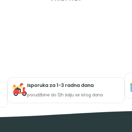
Isporuka za 1-3 radna dana
porudžbine do 12h šalju se istog dana