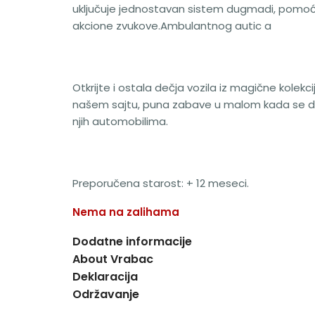
uključuje jednostavan sistem dugmadi, pomoću
akcione zvukove.Ambulantnog autic a
Otkrijte i ostala dečja vozila iz magične kolekc
našem sajtu, puna zabave u malom kada se dec
njih automobilima.
Preporučena starost: + 12 meseci.
Nema na zalihama
Dodatne informacije
About Vrabac
Deklaracija
Održavanje