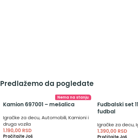
Predlažemo da pogledate
Nema na stanju
Kamion 697001 – mešalica
Fudbalski set 1
fudbal
Igračke za decu
,
Automobili
,
Kamioni i
druga vozila
Igračke za decu
,
1.190,00
RSD
1.390,00
RSD
Pročitajte Još
Pročitajte Još