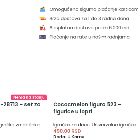
Omogućeno sigurno plaćanje kartica
Brza dostava za 1 do 3 radna dana
Besplatna dostava preko 6.000 rsd
Plaćanje na rate u našim radnjama
Nema na stanju
1-28713 – set za
Cococmelon figura 523 –
figurice u lopti
Igračke za dečake
Igračke za decu
,
Univerzalne igračke
490,00
RSD
Dodaj U Korpu