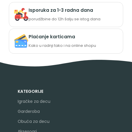
Isporuka za 1-3 radna dana
porudžbine do 12h šalju se istog dana
Plaćanje karticama
Kako u radnji tako i na online shopu
KATEGORIJE
Igračke za decu
Garderoba
Obuća za decu
Aksesoari