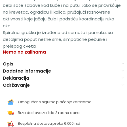
bebi sate zabave kod kuće i na putu. Lako se pričvršćuje
na krevetac, ogradicu ili kolica, pružajući raznovrsne
aktivnosti koje jačaju čula i podstiču koordinaciju ruka-
oko.
Spiralna igračka je izrađena od somota i pamuka, sa
detaljima poput nežne srne, simpatične pečurke i
prelepog cveta.
Nema na zalihama
Opis
Dodatne informacije
Deklaracija
Održavanje
Omogućeno sigurno plaćanje karticama
Brza dostava za 1 do 3 radna dana
Besplatna dostava preko 6.000 rsd