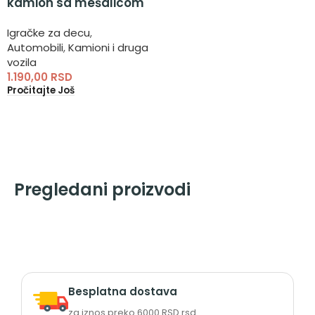
kamion sa mešalicom
Igračke za decu
,
Automobili
,
Kamioni i druga
vozila
1.190,00
RSD
Pročitajte Još
Pregledani proizvodi
Besplatna dostava
za iznos preko 6000 RSD rsd