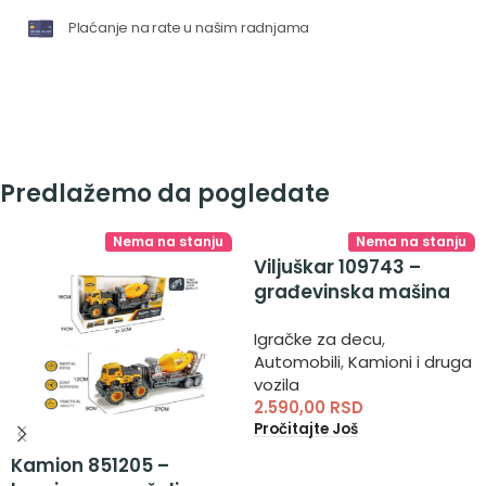
Plaćanje na rate u našim radnjama
Predlažemo da pogledate
Nema na stanju
Nema na stanju
Viljuškar 109743 –
građevinska mašina
viljuškar
Igračke za decu
,
Automobili
,
Kamioni i druga
vozila
2.590,00
RSD
Pročitajte Još
Kamion 851205 –