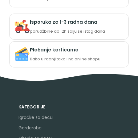
Isporuka za 1-3 radna dana
porudžbine do 12h šalju se istog dana
Plaćanje karticama
Kako u radnji tako i na online shopu
KATEGORIJE
Igračke za decu
Garderoba