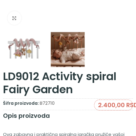
Zumiraj sliku
LD9012 Activity spiral
Fairy Garden
B72710
Šifra proizvoda:
2.400,00
RS
Opis proizvoda
Ova zabavna i praktična spiralna igračka pružiće vašoj