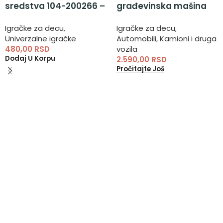
sredstva 104-200266 –
građevinska mašina
magneti za decu
viljuškar
Igračke za decu
,
Igračke za decu
,
Univerzalne igračke
Automobili
,
Kamioni i druga
480,00
RSD
vozila
Dodaj U Korpu
2.590,00
RSD
Pročitajte Još