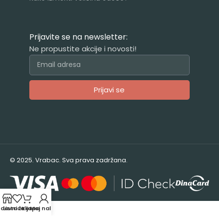
Prijavite se na newsletter:
Ne propustite akcije i novosti!
Prijavi se
Alternative:
© 2025. Vrabac. Sva prava zadržana.
odavnica
Lista želja
Korpa
Moj nalog