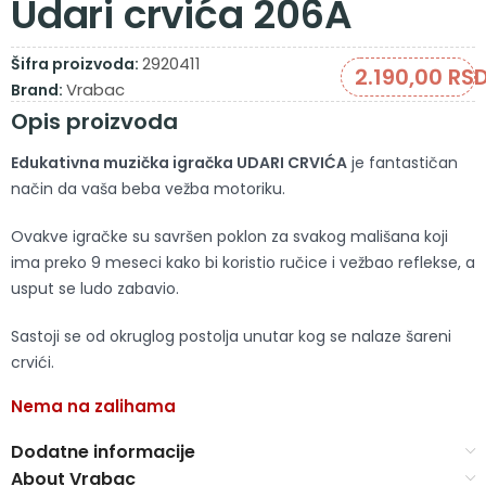
Udari crvića 206A
2920411
Šifra proizvoda:
2.190,00
RS
Vrabac
Brand:
Opis proizvoda
Edukativna muzička igračka UDARI CRVIĆA
je fantastičan
način da vaša beba vežba motoriku.
Ovakve igračke su savršen poklon za svakog mališana koji
ima preko 9 meseci kako bi koristio ručice i vežbao reflekse, a
usput se ludo zabavio.
Sastoji se od okruglog postolja unutar kog se nalaze šareni
crvići.
Nema na zalihama
Dodatne informacije
About Vrabac