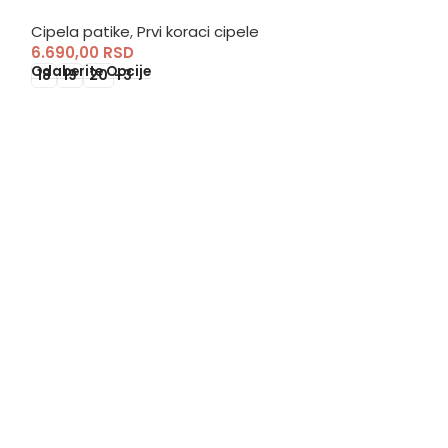
prohodavanje
Cipela patike
,
Prvi koraci cipele
6.690,00
RSD
Odaberite Opcije
18
19
20
+3
Ciciban Mar
Prvi koraci cipe
6.990,00
RSD
Odaberite Opci
18
19
20
21