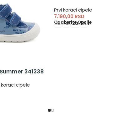
dečake
Prvi koraci cipele
7.190,00
RSD
Odaberite Opcije
18
19
20
21
 Summer 341338
i koraci cipele