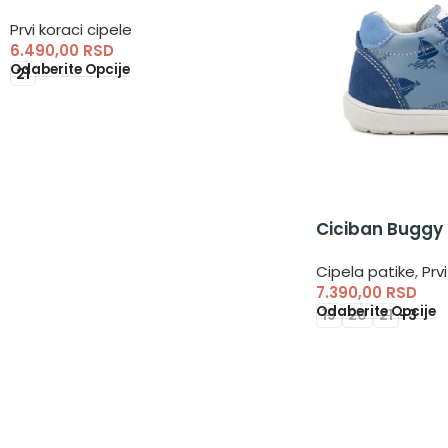
Prvi koraci cipele
6.490,00
RSD
Odaberite Opcije
21
Ciciban Buggy
Cipela patike
,
Prv
7.390,00
RSD
Odaberite Opcije
19
20
21
+3