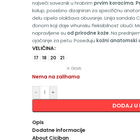
najveći saveznik u hrabrim
prvim koracima
.
P
kalup, posebno dizajniran za specifičnu anato
delu cipela olakšava obuvanje. Linija sandala 
đonom koji daje vrhunsku fleksibilnost obući. Mo
napravljene su
od prirodne kože
. Na prednjem
ojačanje za petu. Poseduju
kožni anatomski 
VELIČINA
Alternative:
17
18
20
21
Očisti
Nema na zalihama
-
+
DODAJ U
Opis
Dodatne informacije
About Ciciban