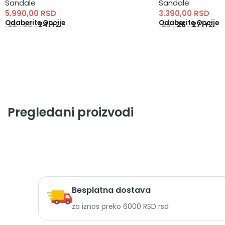
Sandale
Sandale
5.990,00
RSD
3.390,00
RSD
Odaberite Opcije
Odaberite Opcije
22
23
24
+2
25
26
27
+2
Pregledani proizvodi
Besplatna dostava
za iznos preko 6000 RSD rsd