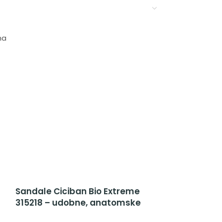
ma
Sandale Ciciban Bio Extreme
Sandale Cici
315218 – udobne, anatomske
315122 – ud
Ciciban sandale za dečake
sandale za d