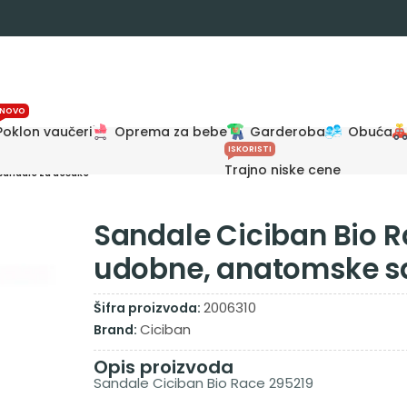
NOVO
Poklon vaučeri
Oprema za bebe
Garderoba
Obuća
ISKORISTI
Trajno niske cene
sandale za dečake
Sandale Ciciban Bio R
udobne, anatomske s
2006310
Šifra proizvoda:
Ciciban
Brand:
Opis proizvoda
Sandale Ciciban Bio Race 295219