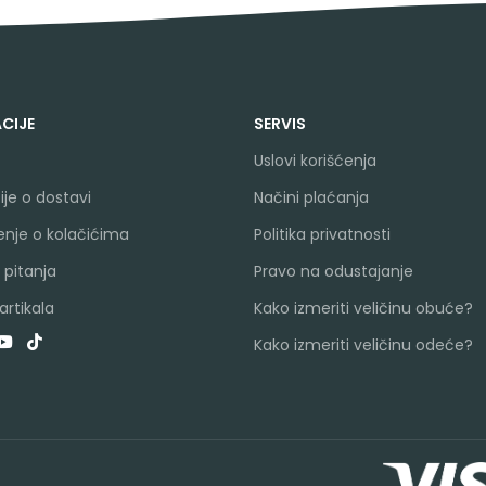
CIJE
SERVIS
Uslovi korišćenja
je o dostavi
Načini plaćanja
nje o kolačićima
Politika privatnosti
 pitanja
Pravo na odustajanje
rtikala
Kako izmeriti veličinu obuće?
Kako izmeriti veličinu odeće?