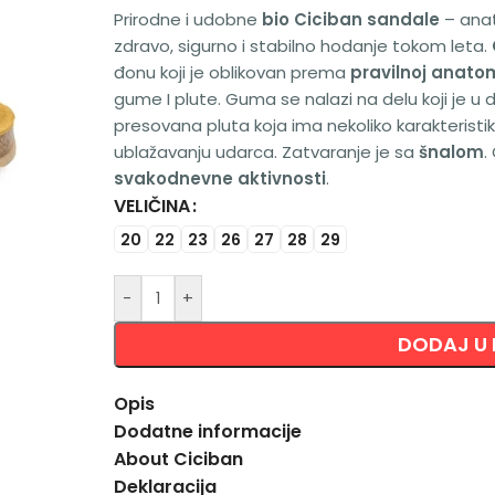
Prirodne i udobne
bio Ciciban sandale
– anat
zdravo, sigurno i stabilno hodanje tokom leta.
đonu koji je oblikovan prema
pravilnoj anatom
gume I plute. Guma se nalazi na delu koji je u 
presovana pluta koja ima nekoliko karakteristika
ublažavanju udarca. Zatvaranje je sa
šnalom
.
svakodnevne aktivnosti
.
VELIČINA
Alternative:
20
22
23
26
27
28
29
-
+
DODAJ U
Opis
Dodatne informacije
About Ciciban
Deklaracija