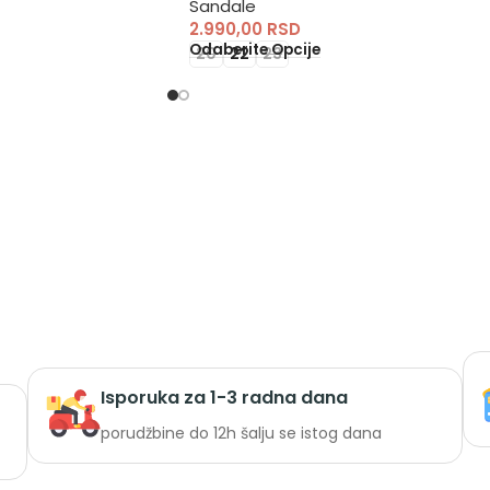
Sandale
2.990,00
RSD
Odaberite Opcije
20
22
23
Isporuka za 1-3 radna dana
porudžbine do 12h šalju se istog dana