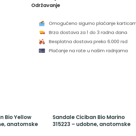
Održavanje
Omogućeno sigurno plaćanje kartica
Brza dostava za 1 do 3 radna dana
Besplatna dostava preko 6.000 rsd
Plaćanje na rate u našim radnjama
n Bio Yellow
Sandale Ciciban Bio Marino
ne, anatomske
315223 – udobne, anatomske
ojčice i dečake
Ciciban sandale za dečake