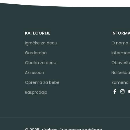
KATEGORIJE
INFORMA
Igračke za decu
O nama
Garderoba
Informaci
Obuća za decu
Obavešte
Aksesoari
Najčešća
Oprema za bebe
Zamena a
Rasprodaja
© 2025. Vrabac. Sva prava zadržana.