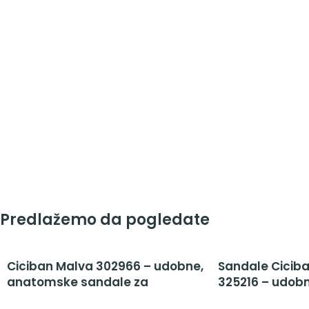
Predlažemo da pogledate
Ciciban Malva 302966 – udobne,
Sandale Ciciba
anatomske sandale za
325216 – udob
devojčice
sandale za dev