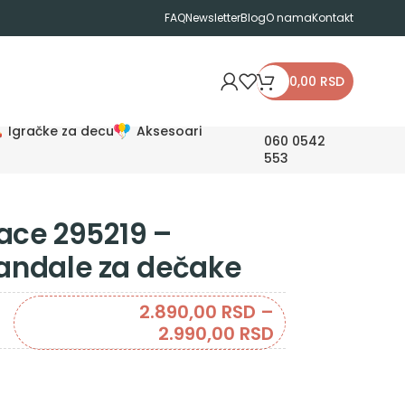
FAQ
Newsletter
Blog
O nama
Kontakt
0,00
RSD
Igračke za decu
Aksesoari
060 0542
553
ace 295219 –
andale za dečake
2.890,00
RSD
–
2.990,00
RSD