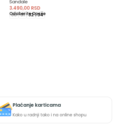
Sandale
Sandale
3.490,00
RSD
3.890,00
RSD
Odaberite Opcije
Odaberite Opci
30
31
32
34
20
22
23
Plaćanje karticama
Kako u radnji tako i na online shopu