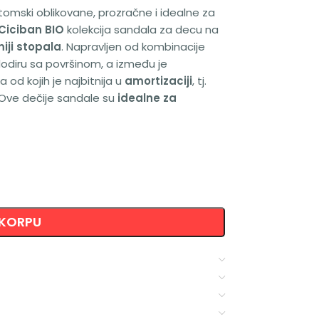
omski oblikovane, prozračne i idealne za
Ciciban BIO
kolekcija sandala za decu na
iji stopala
. Napravljen od kombinacije
dodiru sa površinom, a između je
 od kojih je najbitnija u
amortizaciji
, tj.
 Ove dečije sandale su
idealne za
 KORPU