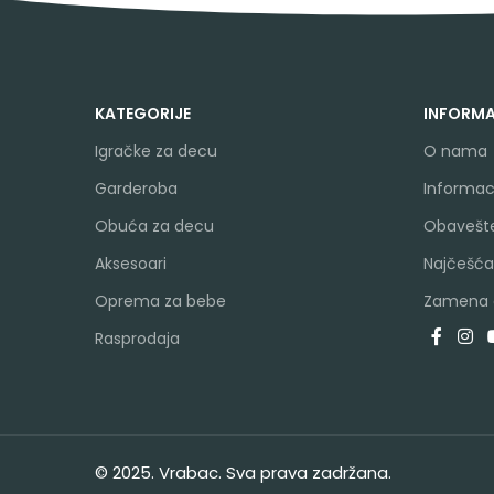
KATEGORIJE
INFORMA
Igračke za decu
O nama
Garderoba
Informaci
Obuća za decu
Obavešte
Aksesoari
Najčešća
Oprema za bebe
Zamena a
Rasprodaja
© 2025. Vrabac. Sva prava zadržana.