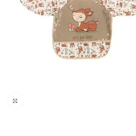
Zumiraj sliku