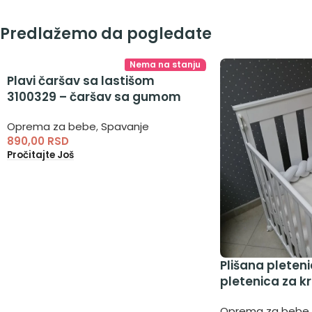
Predlažemo da pogledate
Nema na stanju
Plavi čaršav sa lastišom
3100329 – čaršav sa gumom
Oprema za bebe
,
Spavanje
890,00
RSD
Pročitajte Još
Plišana pleteni
pletenica za k
Oprema za bebe
,