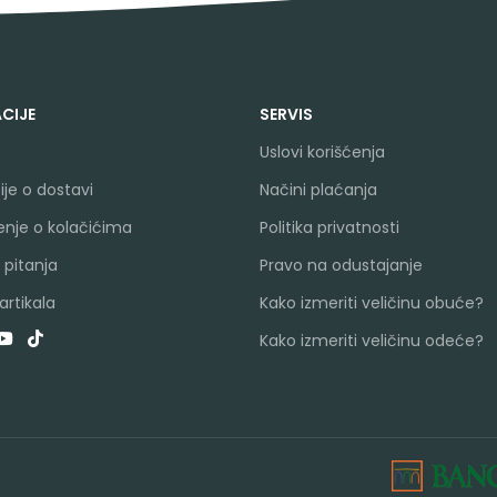
CIJE
SERVIS
Uslovi korišćenja
je o dostavi
Načini plaćanja
nje o kolačićima
Politika privatnosti
 pitanja
Pravo na odustajanje
rtikala
Kako izmeriti veličinu obuće?
Kako izmeriti veličinu odeće?