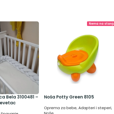
Nema na stanj
ca Bela 3100481 –
Noša Potty Green 8105
revetac
Oprema za bebe
,
Adapteri i steperi
,
Noše
Spavanje