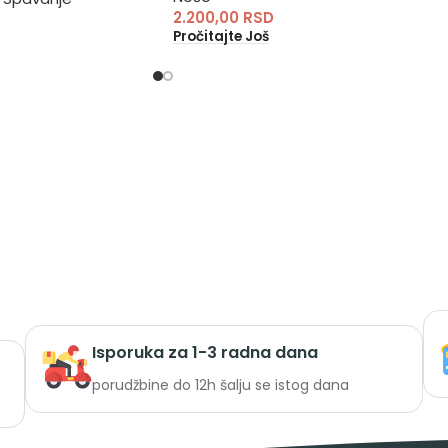
2.200,00
RSD
Pročitajte Još
Isporuka za 1-3 radna dana
porudžbine do 12h šalju se istog dana