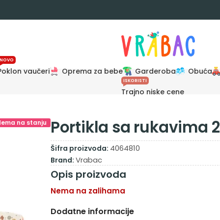
NOVO
Poklon vaučeri
Oprema za bebe
Garderoba
Obuća
ISKORISTI
Trajno niske cene
Portikla sa rukavima 
Nema na stanju
4064810
Šifra proizvoda:
Vrabac
Brand:
Opis proizvoda
Nema na zalihama
Dodatne informacije