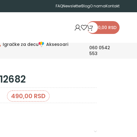
FAQ
Newsletter
Blog
O nama
Kontakt
0,00
RSD
Igračke za decu
Aksesoari
060 0542
553
212682
490,00
RSD