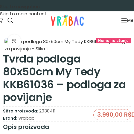
Skip to navigation
Skip to main content
Me
Početna
/
Oprema za bebe
/
Kupanje i povijanje
Nema na stanju
Zumiraj sliku
Tvrda podloga
80x50cm My Tedy
KKB61036 – podloga za
povijanje
2930411
Šifra proizvoda:
3.990,00
RS
Vrabac
Brand:
Opis proizvoda