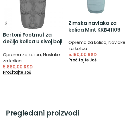
Zimska navlaka za
kolica Mint KKB41109
Bertoni Footmuf za
dečija kolica u sivoj boji
Oprema za kolica
,
Navlake
– univerzalna zimska
za kolica
5.190,00
RSD
Oprema za kolica
,
Navlake
navlaka za kolica za
Pročitajte Još
za kolica
bebe
5.880,00
RSD
Pročitajte Još
Pregledani proizvodi