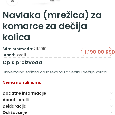
Navlaka (mrežica) za
komarce za dečija
kolica
2118910
Šifra proizvoda:
1.190,00
RS
Lorelli
Brand:
Opis proizvoda
Univerzalna zaštita od insekata za većinu dečijih kolica
Nema na zalihama
Dodatne informacije
About Lorelli
Deklaracija
Održavanje