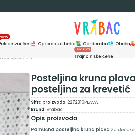
NOVO
Poklon vaučeri
Oprema za bebe
Garderoba
Obuća
ISKORISTI
Trajno niske cene
steljina za krevetić
Posteljina kruna plav
posteljina za krevetić
2272310PLAVA
Šifra proizvoda:
Vrabac
Brand:
Opis proizvoda
Pamučna posteljina kruna plava
Za dečake