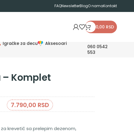
FAQ
Newsletter
Blog
O nama
Kontakt
0,00
RSD
Igračke za decu
Aksesoari
060 0542
553
a – Komplet
7.790,00
RSD
za krevetić
sa prelepim dezenom,