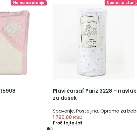
Nema na stanju
Nema na stanj
Plavi čaršaf Pariz 3228 – navla
115908
za dušek
Spavanje
,
Posteljina
,
Oprema za beb
1.790,00
RSD
Pročitajte Još