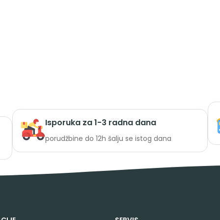
Isporuka za 1-3 radna dana
porudžbine do 12h šalju se istog dana
CIJE
SERVIS