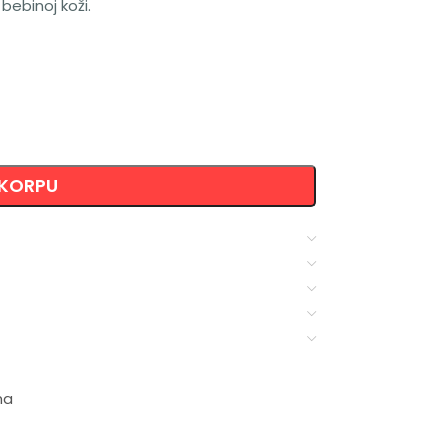
bebinoj koži.
 KORPU
ma