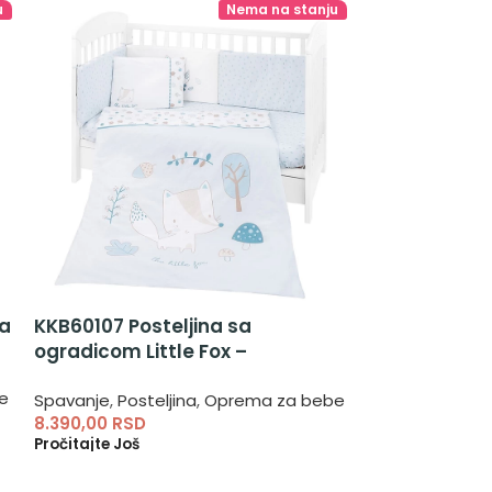
u
Nema na stanju
ka
KKB60107 Posteljina sa
Posteljina b
ogradicom Little Fox –
posteljina z
posteljina za dečake
e
Spavanje
,
Poste
Spavanje
,
Posteljina
,
Oprema za bebe
3.990,00
RSD
8.390,00
RSD
Dodaj U Korpu
Pročitajte Još