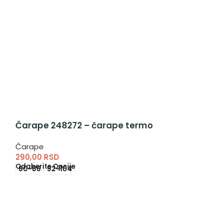
Čarape 248272 – čarape termo
Čarape
290,00
RSD
Odaberite Opcije
80-86
92-104