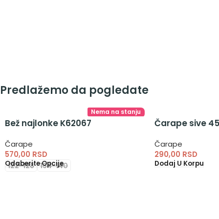
Predlažemo da pogledate
Nema na stanju
Bež najlonke K62067
Čarape sive 4
Čarape
Čarape
570,00
RSD
290,00
RSD
Odaberite Opcije
Dodaj U Korpu
122-128
134-140