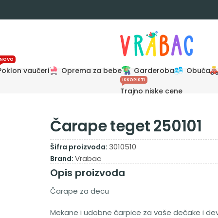
NOVO
Poklon vaučeri
Oprema za bebe
Garderoba
Obuća
ISKORISTI
Trajno niske cene
Čarape teget 250101
3010510
Šifra proizvoda:
Vrabac
Brand:
Opis proizvoda
Čarape za decu
Mekane i udobne čarpice za vaše dečake i dev