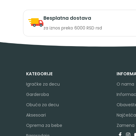
Besplatna dostava
za iznos preko 6000 RSD rsd
KATEGORIJE
INFORMA
Igračke za decu
O nama
Garderoba
Informaci
Obuća za decu
Obavešte
Aksesoari
Najčešća
Oprema za bebe
Zamena a
Rasprodaja