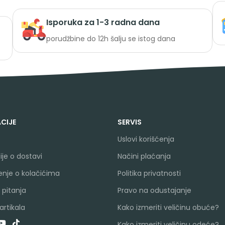
Isporuka za 1-3 radna dana
porudžbine do 12h šalju se istog dana
CIJE
SERVIS
Uslovi korišćenja
je o dostavi
Načini plaćanja
nje o kolačićima
Politika privatnosti
 pitanja
Pravo na odustajanje
rtikala
Kako izmeriti veličinu obuće?
Kako izmeriti veličinu odeće?