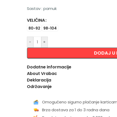
Sastav : pamuk
VELIČINA
Alternative:
80-92
98-104
-
+
DODAJ U
Dodatne informacije
About Vrabac
Deklaracija
Održavanje
Omogućeno sigurno plaćanje kartica
Brza dostava za 1 do 3 radna dana