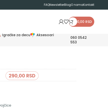
FAQ
Newsletter
Blog
O nama
Kontakt
0,00
RSD
Igračke za decu
Aksesoari
060 0542
553
290,00
RSD
ojčice