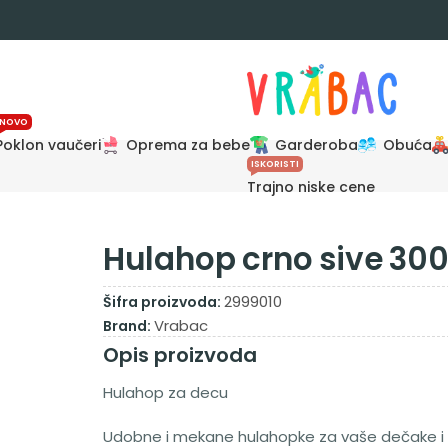
NOVO
Poklon vaučeri
Oprema za bebe
Garderoba
Obuća
ISKORISTI
Trajno niske cene
Hulahop crno sive 30
2999010
Šifra proizvoda:
Vrabac
Brand:
Opis proizvoda
Hulahop za decu
Udobne i mekane hulahopke za vaše dečake i 