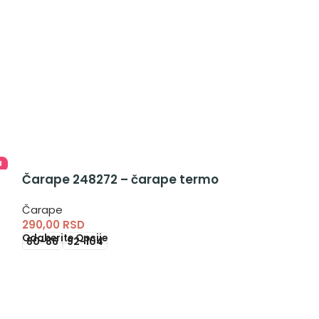
u
Čarape 248272 – čarape termo
Čarape
290,00
RSD
Odaberite Opcije
80-86
92-104