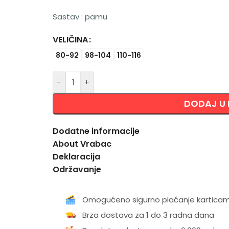
Sastav : pamu
VELIČINA
Alternative:
80-92
98-104
110-116
-
+
DODAJ U
Dodatne informacije
About Vrabac
Deklaracija
Održavanje
Omogućeno sigurno plaćanje kartica
Brza dostava za 1 do 3 radna dana