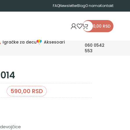
FAQ
Newsletter
Blog
O nama
Kontakt
0,00
RSD
Igračke za decu
Aksesoari
060 0542
553
0014
590,00
RSD
devojčice