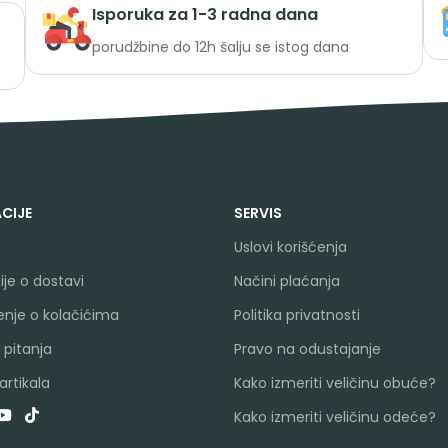
Isporuka za 1-3 radna dana
porudžbine do 12h šalju se istog dana
CIJE
SERVIS
Uslovi korišćenja
je o dostavi
Načini plaćanja
nje o kolačićima
Politika privatnosti
 pitanja
Pravo na odustajanje
rtikala
Kako izmeriti veličinu obuće?
Kako izmeriti veličinu odeće?