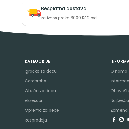
Besplatna dostava
za iznos preko 6000 RSD rsd
KATEGORIJE
INFORMA
Igračke za decu
O nama
Garderoba
Informaci
Obuća za decu
Obavešte
Aksesoari
Najčešća
Oprema za bebe
Zamena a
Rasprodaja