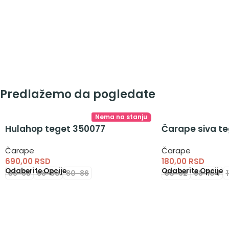
Predlažemo da pogledate
Nema na stanju
Hulahop teget 350077
Čarape siva te
Čarape
Čarape
690,00
RSD
180,00
RSD
Odaberite Opcije
Odaberite Opcije
56-68
68-80
80-86
80-92
98-104