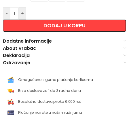
-
+
DODAJ U KORPU
Dodatne informacije
About Vrabac
Deklaracija
Održavanje
Omogućeno sigurno plaćanje karticama
Brza dostava za 1 do 3 radna dana
Besplatna dostava preko 6.000 rsd
Plaćanje na rate u našim radnjama