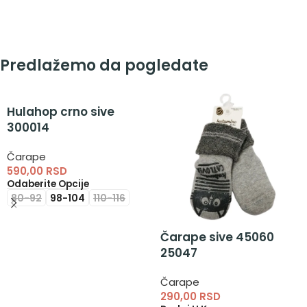
Predlažemo da pogledate
Hulahop crno sive
300014
Čarape
590,00
RSD
Odaberite Opcije
80-92
98-104
110-116
Čarape sive 45060
25047
Čarape
290,00
RSD