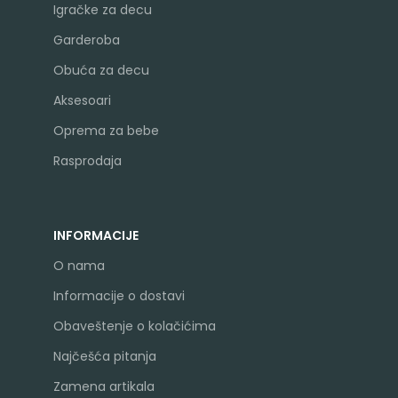
Igračke za decu
Garderoba
Obuća za decu
Aksesoari
Oprema za bebe
Rasprodaja
INFORMACIJE
O nama
Informacije o dostavi
Obaveštenje o kolačićima
Najčešća pitanja
Zamena artikala