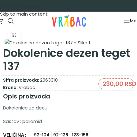
Skip to navigation
Skip to main content
Me
Početna
/
Aksesoari
/
Čarape
Zumiraj sliku
Dokolenice dezen teget
137
2063310
Šifra proizvoda:
230,00
RSD
Vrabac
Brand:
Opis proizvoda
Dokolenice za decu
Sastav : poliamid
VELIČINA
Alternative:
92-104
92-128
128-158