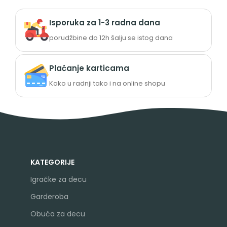
Isporuka za 1-3 radna dana
porudžbine do 12h šalju se istog dana
Plaćanje karticama
Kako u radnji tako i na online shopu
KATEGORIJE
Igračke za decu
Garderoba
Obuća za decu