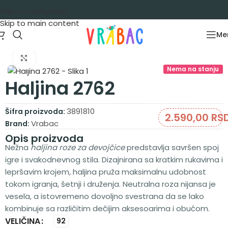
Skip to navigation
Skip to main content
Me
Početna
/
Garderoba
/
Haljine
/
Haljine kratak rukav
Zumiraj sliku
Nema na stanju
Haljina 2762
3891810
Šifra proizvoda:
2.590,00
RS
Vrabac
Brand:
Opis proizvoda
Nežna
haljina roze za devojčice
predstavlja savršen spoj
igre i svakodnevnog stila. Dizajnirana sa kratkim rukavima i
lepršavim krojem, haljina pruža maksimalnu udobnost
tokom igranja, šetnji i druženja. Neutralna roza nijansa je
vesela, a istovremeno dovoljno svestrana da se lako
kombinuje sa različitim dečijim aksesoarima i obućom.
VELIČINA
Alternative:
92