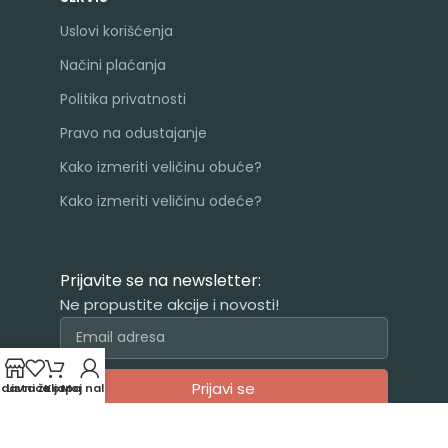
Uslovi korišćenja
Načini plaćanja
Politika privatnosti
Pravo na odustajanje
Kako izmeriti veličinu obuće?
Kako izmeriti veličinu odeće?
Prijavite se na newsletter:
Ne propustite akcije i novosti!
Prijavi se
odavnica
Lista želja
Korpa
Moj nalog
Alternative: