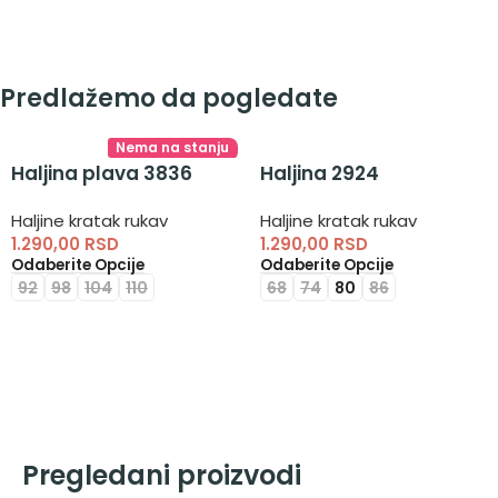
Predlažemo da pogledate
Nema na stanju
Haljina plava 3836
Haljina 2924
Haljine kratak rukav
Haljine kratak rukav
1.290,00
RSD
1.290,00
RSD
Odaberite Opcije
Odaberite Opcije
92
98
104
110
68
74
80
86
Pregledani proizvodi