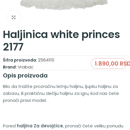
Zumiraj sliku
Haljinica white princes
2177
2564110
Šifra proizvoda:
1.890,00
RS
Vrabac
Brand:
Opis proizvoda
Bilo da tražite prozračnu letnju haljinu, ljupku haljinu za
zabavu, ili praktičnu dečiju haljinu za igru, kod nas ćete
pronaći pravi model.
Pored
haljina Za devojčice
, pronaći ćete veliku ponudu