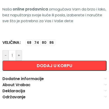
Naša
online prodavnica
omogućava Vam da brzo i lako,
bez napuštanja svoje kuće ili posla, izaberete i naručite
sve što je potrebno za Vas i Vaše dete
VELIČINA
Alternative:
68
74
80
86
-
+
DODAJ U KORPU
Dodatne informacije
About Vrabac
Deklaracija
Održavanje