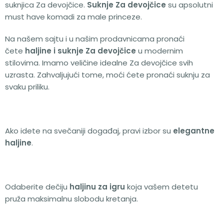
suknjica Za devojčice.
Suknje Za devojčice
su apsolutni
must have komadi za male princeze.
Na našem sajtu i u našim prodavnicama pronaći
čete
haljine i suknje Za devojčice
u modernim
stilovima. Imamo veličine idealne Za devojčice svih
uzrasta. Zahvaljujući tome, moći ćete pronaći suknju za
svaku priliku.
Ako idete na svečaniji događaj, pravi izbor su
elegantne
haljine
.
Odaberite dečiju
haljinu za igru
koja vašem detetu
pruža maksimalnu slobodu kretanja.