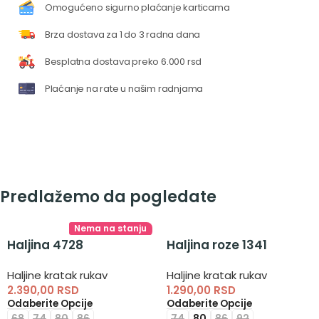
Omogućeno sigurno plaćanje karticama
Brza dostava za 1 do 3 radna dana
Besplatna dostava preko 6.000 rsd
Plaćanje na rate u našim radnjama
Predlažemo da pogledate
Nema na stanju
Haljina 4728
Haljina roze 1341
Haljine kratak rukav
Haljine kratak rukav
2.390,00
RSD
1.290,00
RSD
Odaberite Opcije
Odaberite Opcije
68
74
80
86
74
80
86
92