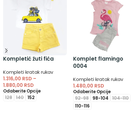
Kompletić žuti fića
Komplet flamingo
0004
Kompleti kratak rukav
1.316,00
RSD
–
Kompleti kratak rukav
1.880,00
RSD
1.480,00
RSD
Odaberite Opcije
Odaberite Opcije
128
140
152
92-98
98-104
104-110
110-116