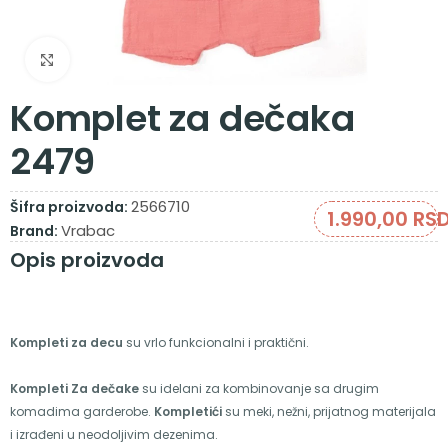
Zumiraj sliku
Komplet za dečaka
2479
2566710
Šifra proizvoda:
1.990,00
RS
Vrabac
Brand:
Opis proizvoda
Kompleti za decu
su vrlo funkcionalni i praktični.
Kompleti Za dečake
su idelani za kombinovanje sa drugim
komadima garderobe.
Kompletići
su meki, nežni, prijatnog materijala
i izrađeni u neodoljivim dezenima.