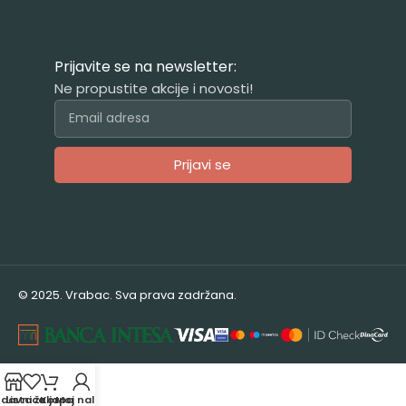
Prijavite se na newsletter:
Ne propustite akcije i novosti!
Prijavi se
Alternative:
© 2025. Vrabac. Sva prava zadržana.
odavnica
Lista želja
Korpa
Moj nalog