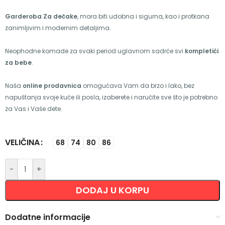
Garderoba Za dečake
, mora biti udobna i sigurna, kao i protkana
zanimljivim i modernim detaljima.
Neophodne komade za svaki period uglavnom sadrće svi
kompletići
za bebe
.
Naša
online prodavnica
omogućava Vam da brzo i lako, bez
napuštanja svoje kuće ili posla, izaberete i naručite sve što je potrebno
za Vas i Vaše dete.
VELIČINA
Alternative:
68
74
80
86
-
+
DODAJ U KORPU
Dodatne informacije