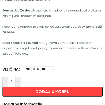
Garderoba Za devojčice
, mora biti udobna i sigurna, kao i protkana
zanimljivim i modernim detaljima.
Neophodne komade za svaki period uglavnom sadrće svi
kompletići
za bebe
.
Naša
online prodavnica
omogućava Vam da brzo i lako, bez
napuštanja svoje kuće ili posla, izaberete i naručite sve što je potrebno
za Vas i Vaše dete.
VELIČINA
Alternative:
98
104
110
116
-
+
DODAJ U KORPU
Dodatne informacije