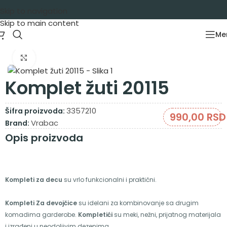
Skip to navigation
Skip to main content
Me
Početna
/
Garderoba
/
Kompleti
/
Kompleti kratak rukav
Zumiraj sliku
Komplet žuti 20115
3357210
Šifra proizvoda:
990,00
RSD
Vrabac
Brand:
Opis proizvoda
Kompleti za decu
su vrlo funkcionalni i praktični.
Kompleti Za devojčice
su idelani za kombinovanje sa drugim
komadima garderobe.
Kompletići
su meki, nežni, prijatnog materijala
i izrađeni u neodoljivim dezenima.