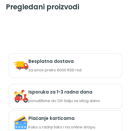
Pregledani proizvodi
Besplatna dostava
za iznos preko 6000 RSD rsd
Isporuka za 1-3 radna dana
porudžbine do 12h šalju se istog dana
Plaćanje karticama
Kako u radnji tako i na online shopu