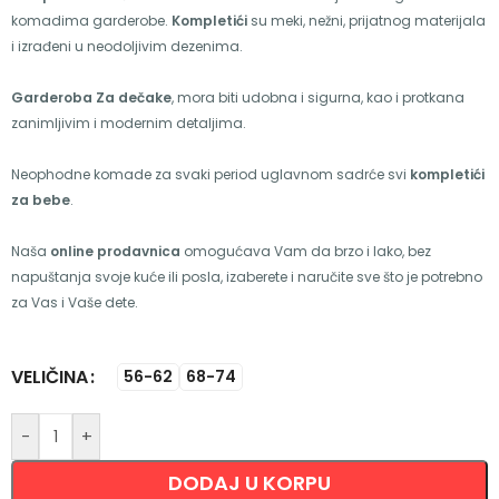
komadima garderobe.
Kompletići
su meki, nežni, prijatnog materijala
i izrađeni u neodoljivim dezenima.
Garderoba Za dečake
, mora biti udobna i sigurna, kao i protkana
zanimljivim i modernim detaljima.
Neophodne komade za svaki period uglavnom sadrće svi
kompletići
za bebe
.
Naša
online prodavnica
omogućava Vam da brzo i lako, bez
napuštanja svoje kuće ili posla, izaberete i naručite sve što je potrebno
za Vas i Vaše dete.
VELIČINA
Alternative:
56-62
68-74
-
+
DODAJ U KORPU