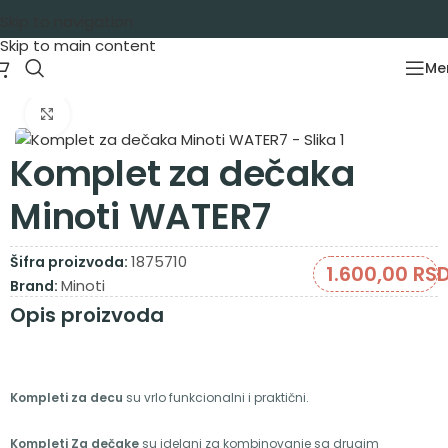
Skip to navigation
Skip to main content
Me
Početna
/
Garderoba
/
Kompleti
/
Kompleti kratak rukav
Zumiraj sliku
Komplet za dečaka
Minoti WATER7
1875710
Šifra proizvoda:
1.600,00
RS
Minoti
Brand:
Opis proizvoda
Kompleti za decu
su vrlo funkcionalni i praktični.
Kompleti Za dečake
su idelani za kombinovanje sa drugim