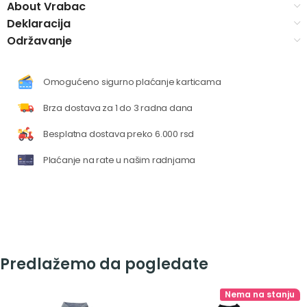
About Vrabac
Deklaracija
Održavanje
Omogućeno sigurno plaćanje karticama
Brza dostava za 1 do 3 radna dana
Besplatna dostava preko 6.000 rsd
Plaćanje na rate u našim radnjama
Predlažemo da pogledate
Nema na stanju