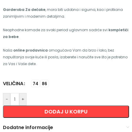
Garderoba Za dečake
, mora biti udobna i sigurna, kao i protkana
zanimljivim i modernim detaljima.
Neophodne komade za svaki period uglavnom sadrće svi
kompletići
za bebe
.
Naša
online prodavnica
omogućava Vam da brzo i lako, bez
napuštanja svoje kuće ili posla, izaberete i naručite sve što je potrebno
za Vas i Vaše dete.
VELIČINA
Alternative:
74
86
-
+
DODAJ U KORPU
Dodatne informacije