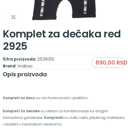
Zumiraj sliku
Komplet za dečaka red
2925
2539310
Šifra proizvoda:
890,00
RSD
Vrabac
Brand:
Opis proizvoda
Kompleti za decu
su vrlo funkcionalni i praktični.
Kompleti Za dečake
su idelani za kombinovanje sa drugim
komadima garderobe.
Kompletići
su meki, nežni, prijatnog materijala
i izrađeni u neodoljivim dezenima.