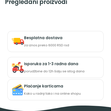
Pregledani proizvodi
Besplatna dostava
za iznos preko 6000 RSD rsd
Isporuka za 1-3 radna dana
porudžbine do 12h šalju se istog dana
Plaćanje karticama
Kako u radnji tako i na online shopu