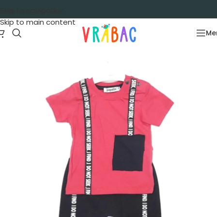
Skip to navigation
Skip to main content
Me
Početna
/
Garderoba
/
Kompleti
/
Kompleti kratak rukav