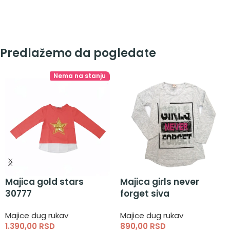
Predlažemo da pogledate
Nema na stanju
Majica gold stars
Majica girls never
30777
forget siva
Majice dug rukav
Majice dug rukav
1.390,00
RSD
890,00
RSD