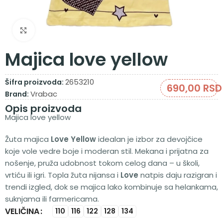
Zumiraj sliku
Majica love yellow
2653210
Šifra proizvoda:
690,00
RSD
Vrabac
Brand:
Opis proizvoda
Majica love yellow
Žuta majica
Love Yellow
idealan je izbor za devojčice
koje vole vedre boje i moderan stil. Mekana i prijatna za
nošenje, pruža udobnost tokom celog dana – u školi,
vrtiću ili igri. Topla žuta nijansa i
Love
natpis daju razigran i
trendi izgled, dok se majica lako kombinuje sa helankama,
suknjama ili farmericama.
VELIČINA
Alternative:
110
116
122
128
134