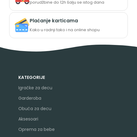
porudžbine do 12h šalju se istog dana
Plaćanje karticama
Kako u radnji tako i na online shopu
KATEGORIJE
Igračke za decu
Garderoba
Obuća za decu
Aksesoari
Oprema za bebe