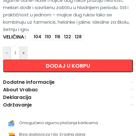
sigurne dane! Naše majice dug rukav pružaju nežnost,
mekan dodir i savršenu zaštitu u hladnijem periodu. Stil i
praktičnost u jednom – majice dug rukav lako se
kombinuju uz farmerice, helanke i jakne. Idealne za školu,
šetnju i igru.
VELIČINA
Alternative:
104
110
116
122
128
-
+
DODAJ U KORPU
Dodatne informacije
About Vrabac
Deklaracija
Održavanje
Omogućeno sigurno plaćanje karticama
Brza dostava za 1 do 3 radna dana