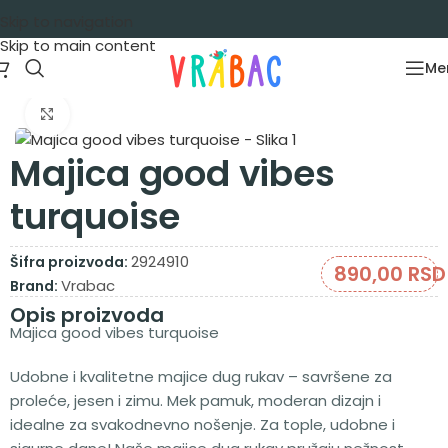
Skip to navigation
Skip to main content
Me
Početna
/
Garderoba
/
Majice
/
Majice dug rukav
Zumiraj sliku
Majica good vibes
turquoise
2924910
Šifra proizvoda:
890,00
RSD
Vrabac
Brand:
Opis proizvoda
Majica good vibes turquoise
Udobne i kvalitetne majice dug rukav – savršene za
proleće, jesen i zimu. Mek pamuk, moderan dizajn i
idealne za svakodnevno nošenje. Za tople, udobne i