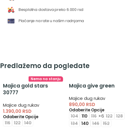
Besplatna dostava preko 6.000 rsd
Plaćanje na rate u našim radnjama
Predlažemo da pogledate
Nema na stanju
Majica gold stars
Majica give green
30777
Majice dug rukav
890,00
RSD
Majice dug rukav
Odaberite Opcije
1.390,00
RSD
+6
104
110
116
122
128
Odaberite Opcije
116
122
140
134
140
146
152