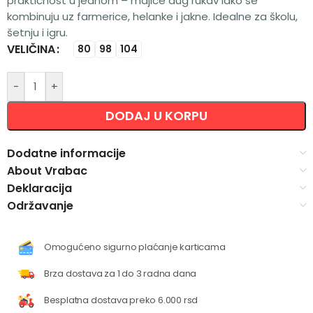
praktičnost u jednom – majice dug rukav lako se
kombinuju uz farmerice, helanke i jakne. Idealne za školu,
šetnju i igru.
VELIČINA
Alternative:
80
98
104
-
+
DODAJ U KORPU
Dodatne informacije
About Vrabac
Deklaracija
Održavanje
Omogućeno sigurno plaćanje karticama
Brza dostava za 1 do 3 radna dana
Besplatna dostava preko 6.000 rsd