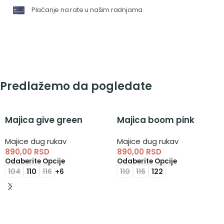
Plaćanje na rate u našim radnjama
Predlažemo da pogledate
Majica give green
Majica boom pink
Majice dug rukav
Majice dug rukav
890,00
RSD
890,00
RSD
Odaberite Opcije
Odaberite Opcije
104
110
116
+6
110
116
122