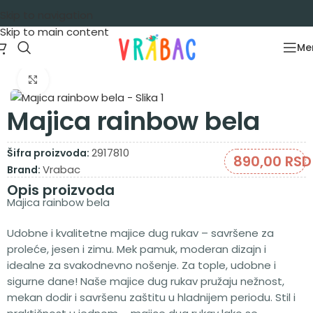
Skip to navigation
Skip to main content
Me
Početna
/
Garderoba
/
Majice
/
Majice dug rukav
Zumiraj sliku
Majica rainbow bela
2917810
Šifra proizvoda:
890,00
RSD
Vrabac
Brand:
Opis proizvoda
Majica rainbow bela
Udobne i kvalitetne majice dug rukav – savršene za
proleće, jesen i zimu. Mek pamuk, moderan dizajn i
idealne za svakodnevno nošenje. Za tople, udobne i
sigurne dane! Naše majice dug rukav pružaju nežnost,
mekan dodir i savršenu zaštitu u hladnijem periodu. Stil i