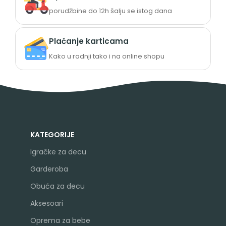
porudžbine do 12h šalju se istog dana
Plaćanje karticama
Kako u radnji tako i na online shopu
KATEGORIJE
Igračke za decu
Garderoba
Obuća za decu
Aksesoari
Oprema za bebe