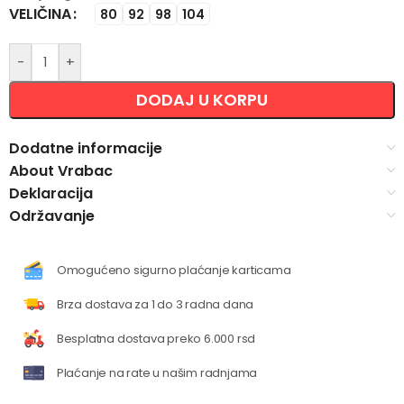
VELIČINA
Alternative:
80
92
98
104
-
+
DODAJ U KORPU
Dodatne informacije
About Vrabac
Deklaracija
Održavanje
Omogućeno sigurno plaćanje karticama
Brza dostava za 1 do 3 radna dana
Besplatna dostava preko 6.000 rsd
Plaćanje na rate u našim radnjama