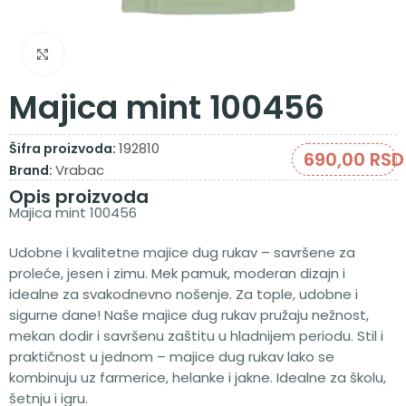
Zumiraj sliku
Majica mint 100456
192810
Šifra proizvoda:
690,00
RSD
Vrabac
Brand:
Opis proizvoda
Majica mint 100456
Udobne i kvalitetne majice dug rukav – savršene za
proleće, jesen i zimu. Mek pamuk, moderan dizajn i
idealne za svakodnevno nošenje. Za tople, udobne i
sigurne dane! Naše majice dug rukav pružaju nežnost,
mekan dodir i savršenu zaštitu u hladnijem periodu. Stil i
praktičnost u jednom – majice dug rukav lako se
kombinuju uz farmerice, helanke i jakne. Idealne za školu,
šetnju i igru.