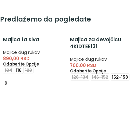
Predlažemo da pogledate
Majica fa siva
Majica za devojčicu
4KIDTEE13l
Majice dug rukav
890,00
RSD
Majice dug rukav
Odaberite Opcije
700,00
RSD
104
116
128
Odaberite Opcije
128-134
146-152
152-158