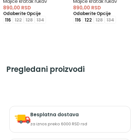
Majice kratak rukav
Majice kratak rukav
890,00
RSD
890,00
RSD
Odaberite Opcije
Odaberite Opcije
116
122
128
134
116
122
128
134
Pregledani proizvodi
Besplatna dostava
za iznos preko 6000 RSD rsd