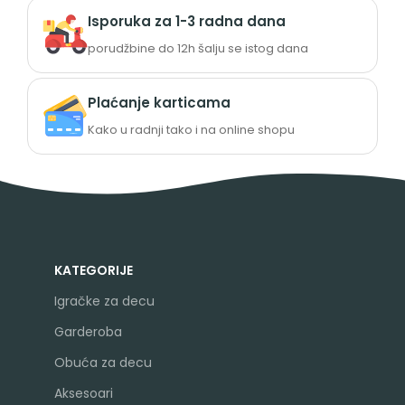
Isporuka za 1-3 radna dana
porudžbine do 12h šalju se istog dana
Plaćanje karticama
Kako u radnji tako i na online shopu
KATEGORIJE
Igračke za decu
Garderoba
Obuća za decu
Aksesoari