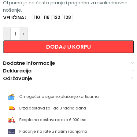
Otporna je na često pranje i pogodna za svakodnevno
nošenje.
VELIČINA
Alternative:
110
116
122
128
-
+
DODAJ U KORPU
Dodatne informacije
Deklaracija
Održavanje
Omogućeno sigurno plaćanje karticama
Brza dostava za 1 do 3 radna dana
Besplatna dostava preko 6.000 rsd
Plaćanje na rate u našim radnjama