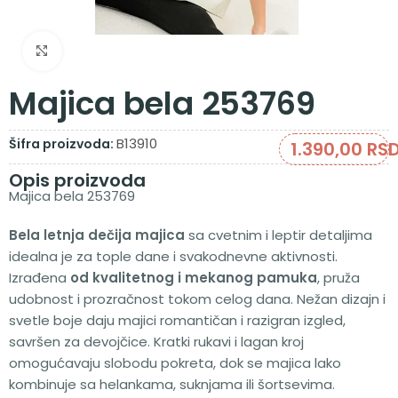
Zumiraj sliku
Majica bela 253769
B13910
Šifra proizvoda:
1.390,00
RS
Opis proizvoda
Majica bela 253769
Bela letnja dečija majica
sa cvetnim i leptir detaljima
idealna je za tople dane i svakodnevne aktivnosti.
Izrađena
od kvalitetnog i mekanog pamuka
, pruža
udobnost i prozračnost tokom celog dana. Nežan dizajn i
svetle boje daju majici romantičan i razigran izgled,
savršen za devojčice. Kratki rukavi i lagan kroj
omogućavaju slobodu pokreta, dok se majica lako
kombinuje sa helankama, suknjama ili šortsevima.