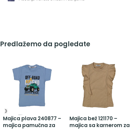
Predlažemo da pogledate
Majica plava 240877 –
Majica bež 121170 –
majica pamučna za
majica sa karnerom za
dečake
devojčice