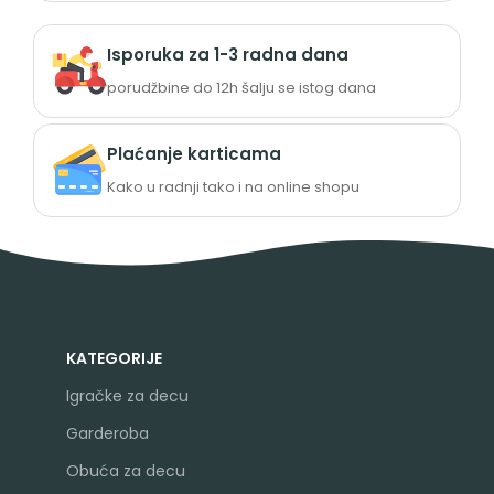
Isporuka za 1-3 radna dana
porudžbine do 12h šalju se istog dana
Plaćanje karticama
Kako u radnji tako i na online shopu
KATEGORIJE
Igračke za decu
Garderoba
Obuća za decu