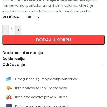
farmerkama, pantalonama ili bermudama, čineći je
idealnim izborom za ležerne i polu-svečane prilike.
VELIČINA
Alternative:
146-152
-
+
DODAJ U KORPU
Dodatne informacije
Deklaracija
Održavanje
Omogućeno sigurno plaćanje karticama
Brza dostava za 1 do 3 radna dana
Besplatna dostava preko 6.000 rsd
Plaćanje na rate u našim radnjama