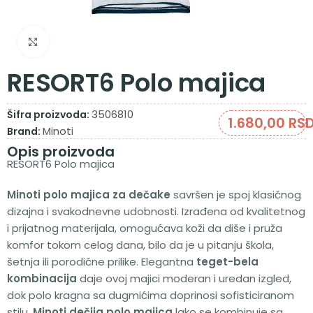
Zumiraj sliku
RESORT6 Polo majica
3506810
Šifra proizvoda:
1.680,00
RS
Minoti
Brand:
Opis proizvoda
RESORT6 Polo majica
Minoti polo majica za dečake
savršen je spoj klasičnog
dizajna i svakodnevne udobnosti. Izrađena od kvalitetnog
i prijatnog materijala, omogućava koži da diše i pruža
komfor tokom celog dana, bilo da je u pitanju škola,
šetnja ili porodične prilike. Elegantna
teget-bela
kombinacija
daje ovoj majici moderan i uredan izgled,
dok polo kragna sa dugmićima doprinosi sofisticiranom
stilu.
Minoti dečija polo majica
lako se kombinuje sa