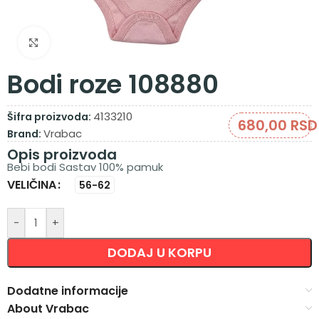
Zumiraj sliku
Bodi roze 108880
4133210
Šifra proizvoda:
680,00
RSD
Vrabac
Brand:
Opis proizvoda
Bebi bodi Sastav 100% pamuk
VELIČINA
Alternative:
56-62
-
+
DODAJ U KORPU
Dodatne informacije
About Vrabac