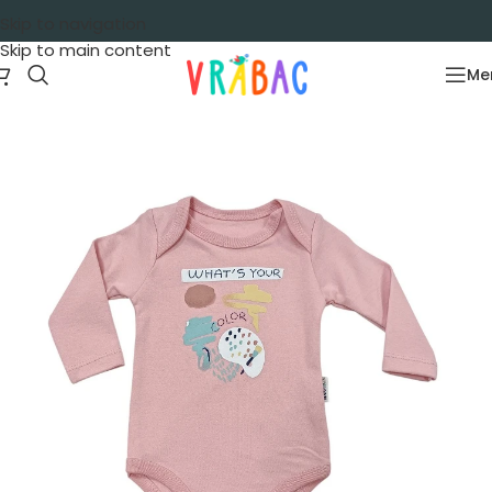
Skip to navigation
Skip to main content
Me
Početna
/
Garderoba
/
Za bebe
/
Bodići