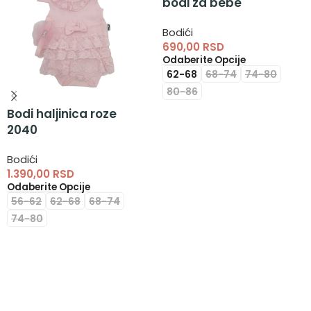
bodi za bebe
Bodići
690,00
RSD
Odaberite Opcije
62-68
68-74
74-80
80-86
Bodi haljinica roze
2040
Bodići
1.390,00
RSD
Odaberite Opcije
56-62
62-68
68-74
74-80