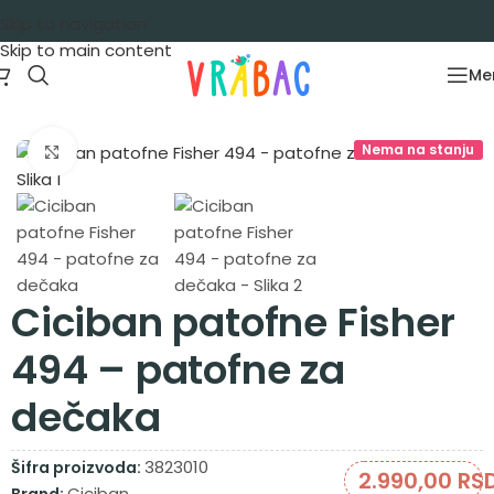
Skip to navigation
Skip to main content
Me
Početna
/
Obuća
/
Patofne
/
Poluotvorene i otvorene
Nema na stanju
Zumiraj sliku
Ciciban patofne Fisher
494 – patofne za
dečaka
3823010
Šifra proizvoda:
2.990,00
RS
Ciciban