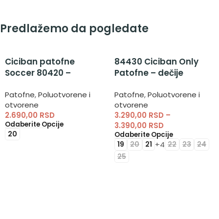
Predlažemo da pogledate
Ciciban patofne
84430 Ciciban Only
Soccer 80420 –
Patofne – dečije
poluotvorene
patofne
Patofne
,
Poluotvorene i
Patofne
,
Poluotvorene i
anatomske patofne za
otvorene
otvorene
dečake
2.690,00
RSD
3.290,00
RSD
–
Odaberite Opcije
3.390,00
RSD
20
Odaberite Opcije
+4
19
20
21
22
23
24
25