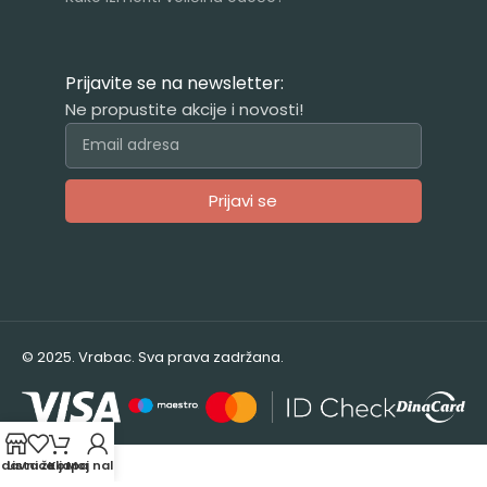
Prijavite se na newsletter:
Ne propustite akcije i novosti!
Prijavi se
Alternative:
© 2025. Vrabac. Sva prava zadržana.
odavnica
Lista želja
Korpa
Moj nalog