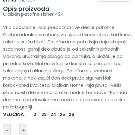
Brand:
Opis proizvoda
Ciciban patofne Fisher 494
Vrlo popularne i vrlo prepoznatljive dečije patofne
Ciciban idealna su obuća za sve aktivnosti kako kod kuce,
tako i u vrtiću i školi. Patofna ima petu koja daje stopalu
stabilnost, gornji deo obuće je od tekstilnih prirodnih
vlakana, unutrašnja obloga od pamuka, a uložak je od
prirodne kože. Materijali koji se koriste su prirodni i kao
takvi upijaju i uklanjaju vlagu. Patofne su udobne i
mekane, a neklizajući đon deci pruža siguran i lak
korak.Pored kvaliteta, Ciciban Home linija pruža i veliki
izbor novih dezena koji prate modne trendove *Ponuda
dezena u prodavnicama može se razlikovati od uzorka
na fotografiji.
VELIČINA
Alternative:
21
22
24
25
26
-
+