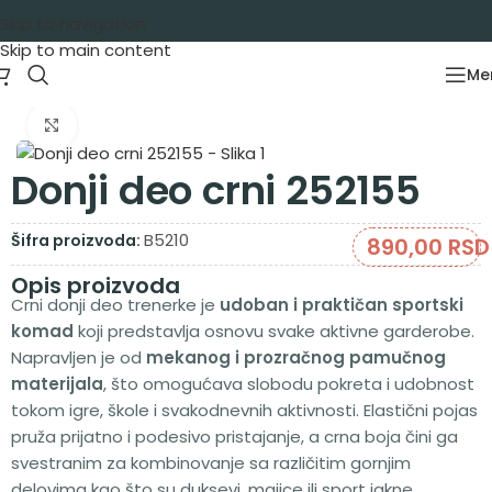
Skip to navigation
Skip to main content
Me
Početna
/
Garderoba
/
Donji delovi
/
Trenerke
Zumiraj sliku
Donji deo crni 252155
B5210
Šifra proizvoda:
890,00
RSD
Opis proizvoda
Crni donji deo trenerke je
udoban i praktičan sportski
komad
koji predstavlja osnovu svake aktivne garderobe.
Napravljen je od
mekanog i prozračnog pamučnog
materijala
, što omogućava slobodu pokreta i udobnost
tokom igre, škole i svakodnevnih aktivnosti. Elastični pojas
pruža prijatno i podesivo pristajanje, a crna boja čini ga
svestranim za kombinovanje sa različitim gornjim
delovima kao što su duksevi, majice ili sport jakne.