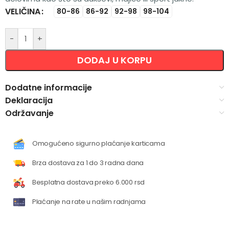
VELIČINA
Alternative:
80-86
86-92
92-98
98-104
-
+
DODAJ U KORPU
Dodatne informacije
Deklaracija
Održavanje
Omogućeno sigurno plaćanje karticama
Brza dostava za 1 do 3 radna dana
Besplatna dostava preko 6.000 rsd
Plaćanje na rate u našim radnjama