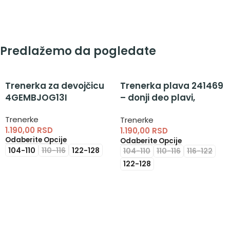
Predlažemo da pogledate
Trenerka za devojčicu
Trenerka plava 241469
4GEMBJOG13I
– donji deo plavi,
pamučni donji deo
Trenerke
Trenerke
1.190,00
RSD
1.190,00
RSD
Odaberite Opcije
Odaberite Opcije
104-110
110-116
122-128
104-110
110-116
116-122
122-128