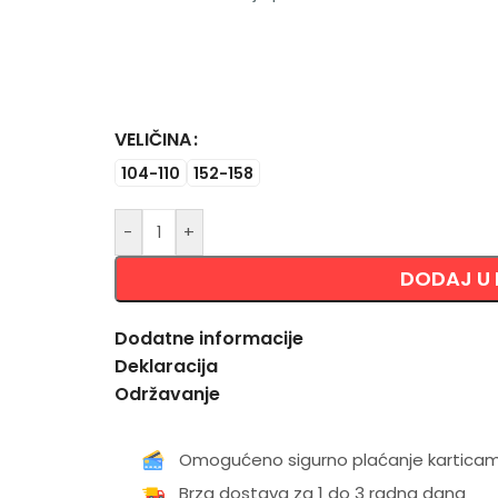
VELIČINA
Alternative:
104-110
152-158
-
+
DODAJ U
Dodatne informacije
Deklaracija
Održavanje
Omogućeno sigurno plaćanje kartica
Brza dostava za 1 do 3 radna dana