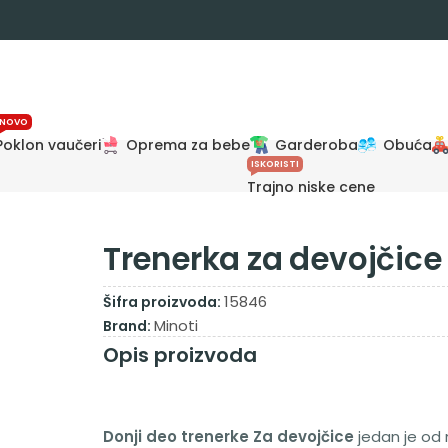
NOVO
Poklon vaučeri
Oprema za bebe
Garderoba
Obuća
ISKORISTI
Trajno niske cene
o
Trenerka za devojčice
15846
Šifra proizvoda:
Minoti
Brand:
Opis proizvoda
Donji deo trenerke Za devojčice
jedan je od 