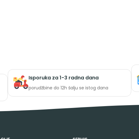
Isporuka za 1-3 radna dana
porudžbine do 12h šalju se istog dana