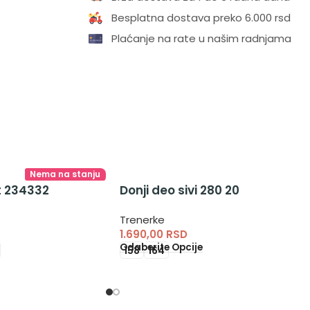
Besplatna dostava preko 6.000 rsd
Plaćanje na rate u našim radnjama
Nema na stanju
t 234332
Donji deo sivi 280 20
Trenerke
1.690,00
RSD
Odaberite Opcije
158
164