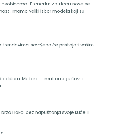
nim osobinama.
Trenerke za decu
nose se
ost. Imamo veliki izbor modela koji su
 trendovima, savršeno će pristajati vašim
 sa bodićem. Mekani pamuk omogućava
.
o i lako, bez napuštanja svoje kuće ili
e.