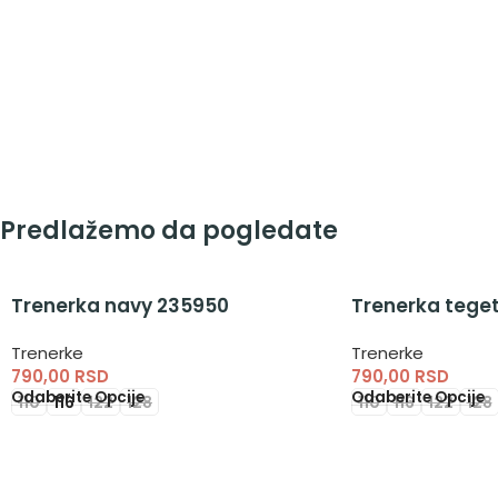
Predlažemo da pogledate
Trenerka navy 235950
Trenerka tege
Trenerke
Trenerke
790,00
RSD
790,00
RSD
Odaberite Opcije
Odaberite Opcije
110
116
122
128
110
116
122
128