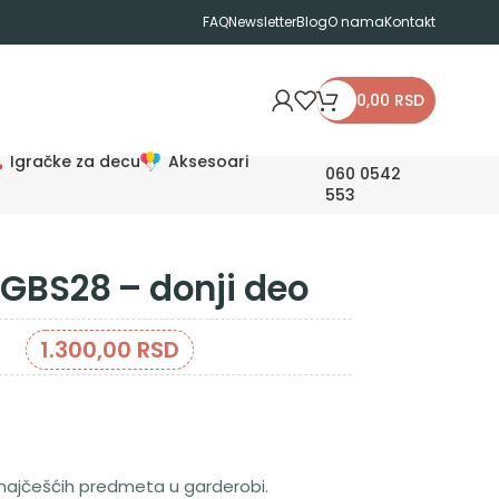
FAQ
Newsletter
Blog
O nama
Kontakt
0,00
RSD
Igračke za decu
Aksesoari
060 0542
553
 GBS28 – donji deo
1.300,00
RSD
najčešćih predmeta u garderobi.