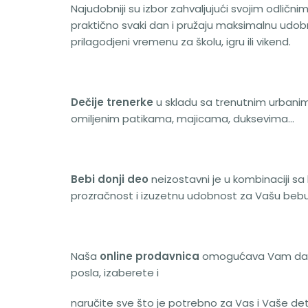
Najudobniji su izbor zahvaljujući svojim odlič
praktično svaki dan i pružaju maksimalnu udobn
prilagodjeni vremenu za školu, igru ili vikend.
Dečije trenerke
u skladu sa trenutnim urbanim
omiljenim patikama, majicama, duksevima…
Bebi donji deo
neizostavni je u kombinaciji
prozračnost i izuzetnu udobnost za Vašu bebu
Naša
online prodavnica
omogućava Vam da brz
posla, izaberete i
naručite sve što je potrebno za Vas i Vaše det