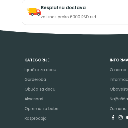
Besplatna dostava
za iznos preko 6000 RSD rsd
KATEGORIJE
INFORMA
Igračke za decu
O nama
Garderoba
Informaci
Obuća za decu
Obavešte
Aksesoari
Najčešća
Oprema za bebe
Zamena a
Rasprodaja