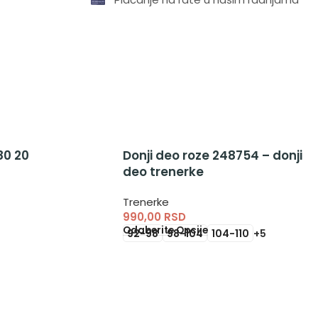
80 20
Donji deo roze 248754 – donji
deo trenerke
Trenerke
990,00
RSD
Odaberite Opcije
92-98
98-104
104-110
+5