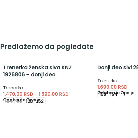
Predlažemo da pogledate
Trenerka ženska siva KNZ
Donji deo sivi 2
1926806 – donji deo
Trenerke
1.690,00
RSD
Trenerke
Odaberite Opcije
1.470,00
RSD
–
1.590,00
RSD
158
164
Odaberite Opcije
104
116
128
152