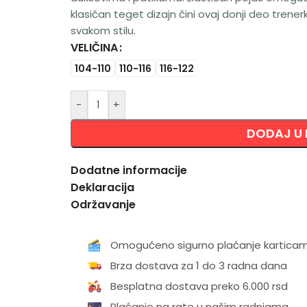
klasičan teget dizajn čini ovaj donji deo trene
svakom stilu.
VELIČINA
Alternative:
104-110
110-116
116-122
-
+
DODAJ U
Dodatne informacije
Deklaracija
Održavanje
Omogućeno sigurno plaćanje kartica
Brza dostava za 1 do 3 radna dana
Besplatna dostava preko 6.000 rsd
Plaćanje na rate u našim radnjama