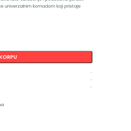
rke univerzalnim komadom koji pristaje
 KORPU
ma