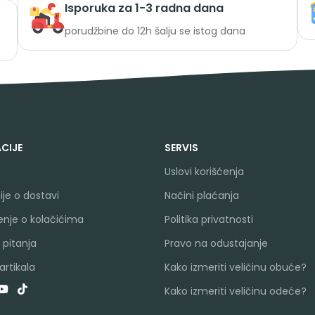
Isporuka za 1-3 radna dana
porudžbine do 12h šalju se istog dana
CIJE
SERVIS
Uslovi korišćenja
je o dostavi
Načini plaćanja
nje o kolačićima
Politika privatnosti
 pitanja
Pravo na odustajanje
rtikala
Kako izmeriti veličinu obuće?
Kako izmeriti veličinu odeće?