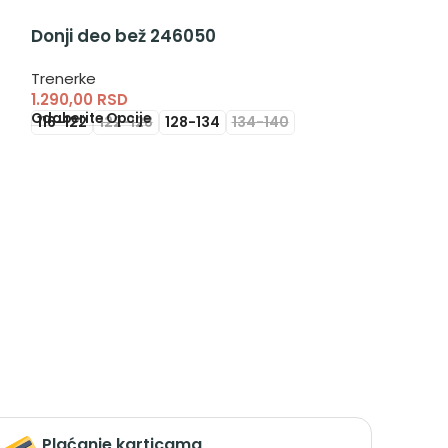
Donji deo bež 246050
Donji deo siv
za dečake
Trenerke
1.290,00
RSD
Trenerke
Odaberite Opcije
1.190,00
RSD
116-122
122-128
128-134
134-140
Odaberite Opci
116-122
122-1
Plaćanje karticama