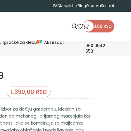
FAQ
Newsletter
Blog
O nama
Kontakt
0,00
RSD
Igračke za decu
Aksesoari
060 0542
553
9
1.390,00
RSD
 izbor za dečiju garderobu, idealan za
đen od mekanog i prijatnog materijala koji
nost, lako se kombinuje sa majicama,
ava lako oblačenje i podešavanje, dok