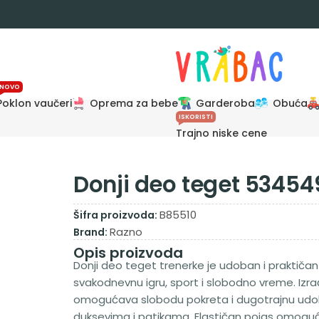
NOVO
Poklon vaučeri
Oprema za bebe
Garderoba
Obuća
ISKORISTI
Trajno niske cene
Donji deo teget 53454
B85510
Šifra proizvoda:
Razno
Brand:
Opis proizvoda
Donji deo teget trenerke je udoban i praktičan
svakodnevnu igru, sport i slobodno vreme. Izra
omogućava slobodu pokreta i dugotrajnu udob
duksevima i patikama. Elastičan pojas omoguć