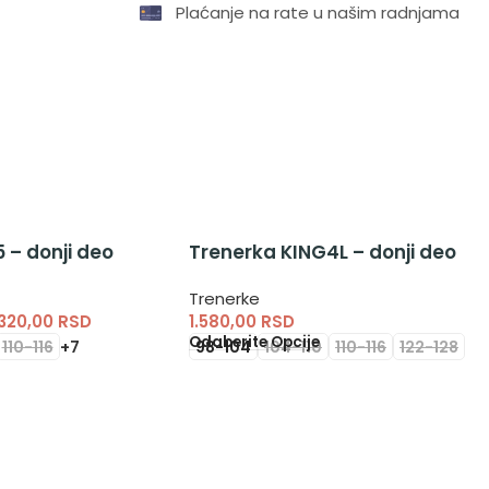
Plaćanje na rate u našim radnjama
 – donji deo
Trenerka KING4L – donji deo
Trenerke
.320,00
RSD
1.580,00
RSD
Odaberite Opcije
110-116
+7
98-104
104-110
110-116
122-128