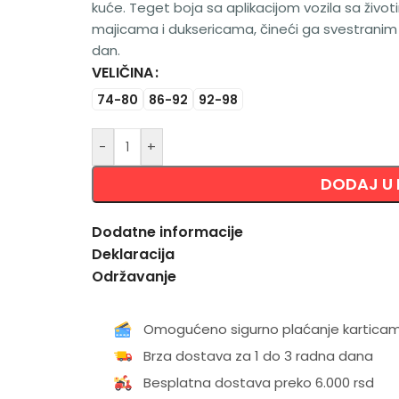
kuće. Teget boja sa aplikacijom vozila sa život
majicama i duksericama, čineći ga svestrani
dan.
VELIČINA
Alternative:
74-80
86-92
92-98
-
+
DODAJ U
Dodatne informacije
Deklaracija
Održavanje
Omogućeno sigurno plaćanje kartica
Brza dostava za 1 do 3 radna dana
Besplatna dostava preko 6.000 rsd