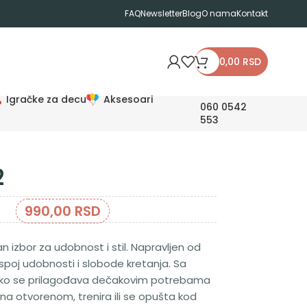
FAQ
Newsletter
Blog
O nama
Kontakt
0,00
RSD
Igračke za decu
Aksesoari
060 0542
553
2
990,00
RSD
an izbor za udobnost i stil. Napravljen od
 spoj udobnosti i slobode kretanja. Sa
lako se prilagođava dečakovim potrebama
na otvorenom, trenira ili se opušta kod