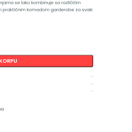
injama se lako kombinuje sa različitim
m i praktičnim komadom garderobe za svaki
 KORPU
ma