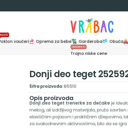
NOVO
Poklon vaučeri
Oprema za bebe
Garderoba
Obuća
ISKORISTI
Trajno niske cene
Donji deo teget 25259
B5510
Šifra proizvoda:
Opis proizvoda
Donji deo teget trenerke za dečake
je ideal
mekog, ali izdržljivog materijala, pruža savršen
elastičnim pojasom i praktičnim džepovima, 
za svakodnevnim aktivnostima, bilo da se igra 