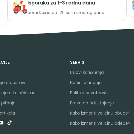
Isporuka za 1-3 radna dana
porudžbine do 12h šalju se istog dana
CIJE
SERVIS
Uslovi korišćenja
je o dostavi
Načini plaćanja
nje o kolačićima
Politika privatnosti
 pitanja
Pravo na odustajanje
rtikala
Kako izmeriti veličinu obuće?
Kako izmeriti veličinu odeće?