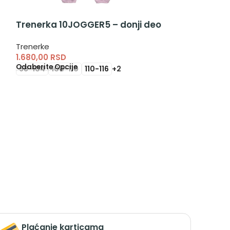
Donji deo ma
Trenerka 10JOGGER5 – donji deo
deo za devoj
Trenerke
Trenerke
1.680,00
RSD
990,00
RSD
Odaberite Opcije
98-104
104-110
110-116
+2
Odaberite Opci
92-98
98-10
Plaćanje karticama