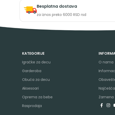
Besplatna dostava
za iznos preko 6000 RSD rsd
KATEGORIJE
INFORMA
Igračke za decu
O nama
Garderoba
Informaci
Obuća za decu
Obavešte
Aksesoari
Najčešća
Oprema za bebe
Zamena a
Rasprodaja