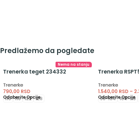
Predlažemo da pogledate
Nema na stanju
Trenerka teget 234332
Trenerka RSPT5
Trenerke
Trenerke
790,00
RSD
1.540,00
RSD
–
2
Odaberite Opcije
Odaberite Opcije
110
116
122
128
98-104
104-110