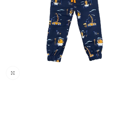
Zumiraj sliku