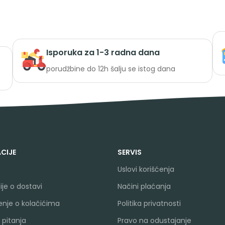
Isporuka za 1-3 radna dana
porudžbine do 12h šalju se istog dana
CIJE
SERVIS
Uslovi korišćenja
je o dostavi
Načini plaćanja
nje o kolačićima
Politika privatnosti
 pitanja
Pravo na odustajanje