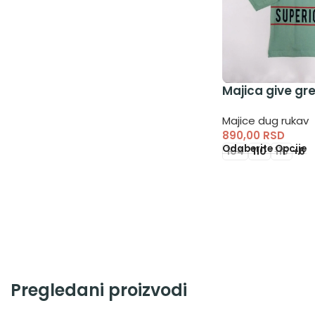
Majica give gr
Majice dug rukav
890,00
RSD
Odaberite Opcije
104
110
116
+6
Pregledani proizvodi