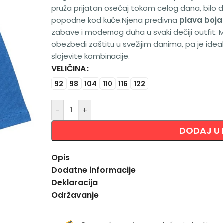
pruža prijatan osećaj tokom celog dana, bilo da
popodne kod kuće.Njena predivna
plava boja
zabave i modernog duha u svaki dečiji outfit. M
obezbedi zaštitu u svežijim danima, pa je ideal
slojevite kombinacije.
VELIČINA
Alternative:
92
98
104
110
116
122
-
+
DODAJ U
Opis
Dodatne informacije
Deklaracija
Održavanje