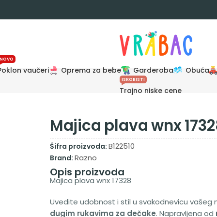
NOVO
Poklon vaučeri
Oprema za bebe
Garderoba
Obuća
ISKORISTI
Trajno niske cene
Majica plava wnx 1732
B122510
Šifra proizvoda:
Razno
Brand:
Opis proizvoda
Majica plava wnx 17328
Uvedite udobnost i stil u svakodnevicu vašeg
dugim rukavima za dečake
. Napravljena od