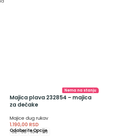
ma
Nema na stanju
Majica plava 232854 – majica
za dečake
Majice dug rukav
1.190,00
RSD
Odaberite Opcije
92
98
104
110