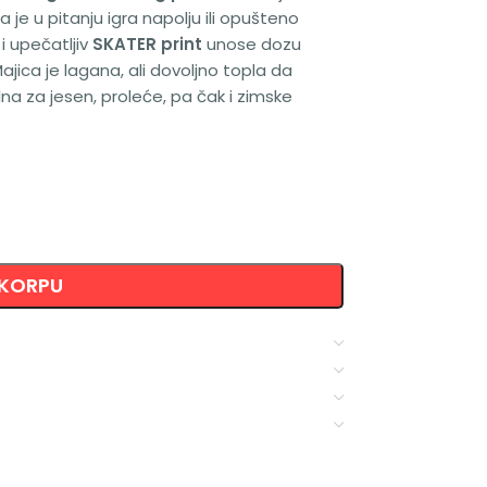
 je u pitanju igra napolju ili opušteno
i upečatljiv
SKATER print
unose dozu
ajica je lagana, ali dovoljno topla da
na za jesen, proleće, pa čak i zimske
 KORPU