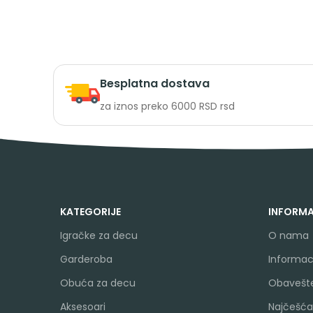
Besplatna dostava
za iznos preko 6000 RSD rsd
KATEGORIJE
INFORMA
Igračke za decu
O nama
Garderoba
Informaci
Obuća za decu
Obavešte
Aksesoari
Najčešća