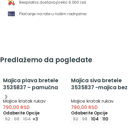
Besplatna dostava preko 6.000 rsd
Plaćanje na rate u našim radnjama
Predlažemo da pogledate
Majica plava bretele
Majica siva bretele
3535837 – pamučna
3535837 -majica bez
majica na bretele
rukava za dečake
Majice kratak rukav
Majice kratak rukav
790,00
RSD
790,00
RSD
Odaberite Opcije
Odaberite Opcije
92
98
104
+3
92
98
104
110