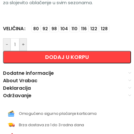
za slojevito oblačenje u svim sezonama.
VELIČINA
Alternative:
80
92
98
104
110
116
122
128
-
+
DODAJ U KORPU
Dodatne informacije
About Vrabac
Deklaracija
Održavanje
Omogućeno sigurno plaćanje karticama
Brza dostava za 1 do 3 radna dana