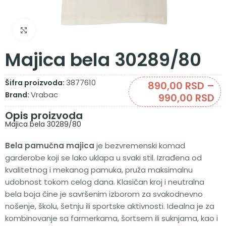
Zumiraj sliku
Majica bela 30289/80
3877610
Šifra proizvoda:
890,00
RSD
–
Vrabac
Brand:
990,00
RSD
Opis proizvoda
Majica bela 30289/80
Bela pamučna majica
je bezvremenski komad
garderobe koji se lako uklapa u svaki stil. Izrađena od
kvalitetnog i mekanog pamuka, pruža maksimalnu
udobnost tokom celog dana. Klasičan kroj i neutralna
bela boja čine je savršenim izborom za svakodnevno
nošenje, školu, šetnju ili sportske aktivnosti. Idealna je za
kombinovanje sa farmerkama, šortsem ili suknjama, kao i