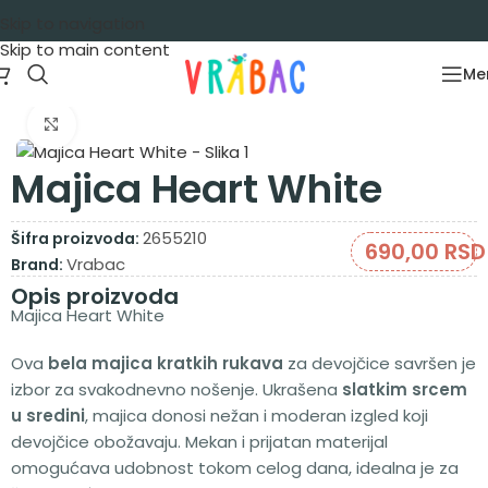
Skip to navigation
Skip to main content
Me
Početna
/
Garderoba
/
Majice
/
Majice kratak rukav
Zumiraj sliku
Majica Heart White
2655210
Šifra proizvoda:
690,00
RSD
Vrabac
Brand:
Opis proizvoda
Majica Heart White
Ova
bela majica kratkih rukava
za devojčice savršen je
izbor za svakodnevno nošenje. Ukrašena
slatkim srcem
u sredini
, majica donosi nežan i moderan izgled koji
devojčice obožavaju. Mekan i prijatan materijal
omogućava udobnost tokom celog dana, idealna je za