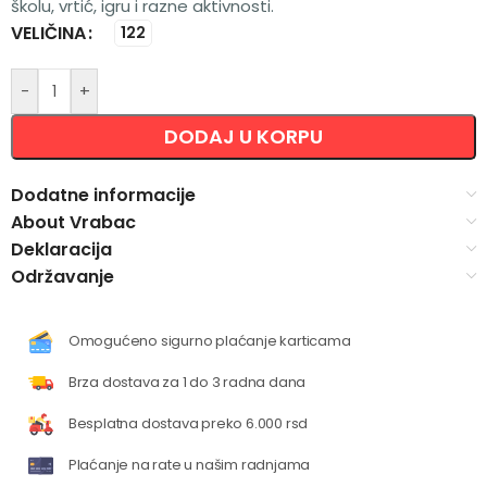
školu, vrtić, igru i razne aktivnosti.
VELIČINA
Alternative:
122
-
+
DODAJ U KORPU
Dodatne informacije
About Vrabac
Deklaracija
Održavanje
Omogućeno sigurno plaćanje karticama
Brza dostava za 1 do 3 radna dana
Besplatna dostava preko 6.000 rsd
Plaćanje na rate u našim radnjama