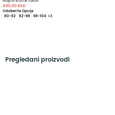
Majice kratak rukav
490,00
RSD
Odaberite Opcije
80-92
92-98
98-104
+3
Pregledani proizvodi