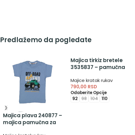
Predlažemo da pogledate
Majica tirkiz bretele
3535837 – pamučna
majica na bretele
Majice kratak rukav
790,00
RSD
Odaberite Opcije
92
98
104
110
Majica plava 240877 –
majica pamučna za
dečake